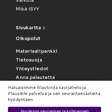
Vaikuta
Mikä ISYY
Sivukartta
Oikopolut
Materiaalipankki
Tietosuoja
Yhteystiedot
Anna palautetta
Haluaisimme tilastoida kävijätietoja
Plausible palvelua ja sen seurantaevästeitä
hyödyntäen.
Hyväksyn seurannan ja kolmannen