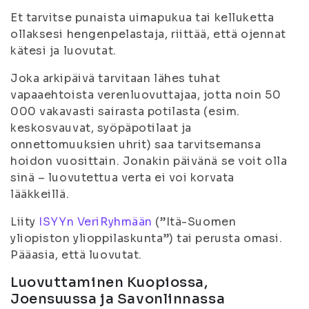
Et tarvitse punaista uimapukua tai kelluketta
ollaksesi hengenpelastaja, riittää, että ojennat
kätesi ja luovutat.
Joka arkipäivä tarvitaan lähes tuhat
vapaaehtoista verenluovuttajaa, jotta noin 50
000 vakavasti sairasta potilasta (esim.
keskosvauvat, syöpäpotilaat ja
onnettomuuksien uhrit) saa tarvitsemansa
hoidon vuosittain. Jonakin päivänä se voit olla
sinä – luovutettua verta ei voi korvata
lääkkeillä.
Liity
ISYYn VeriRyhmään
(”Itä-Suomen
yliopiston ylioppilaskunta”) tai perusta omasi.
Pääasia, että luovutat.
Luovuttaminen Kuopiossa,
Joensuussa ja Savonlinnassa