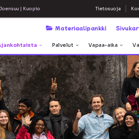
Kon
Joensuu | Kuopio
Tietosuoja
Materiaalipankki
Sivuka
Ajankohtaista
Palvelut
Vapaa-aika
Va