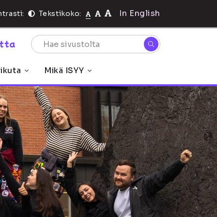
In English
trasti:
Tekstikoko:
rtta
ikuta
Mikä ISYY