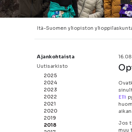
Itä-Suomen yliopiston ylioppilaskunt
Ajankohtaista
16.08
Opi
Uutisarkisto
2025
2024
Ovatk
2023
sinul
2022
Elli
py
2021
huomi
2020
aikan
2019
Jos t
2018
muu t