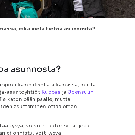
massa, eikä vielä tietoa asunnosta?
toa asunnosta?
uopion kampuksella alkamassa, mutta
ija-asuntoyhtiöt
Kuopas
ja
Joensuun
alle katon pään päälle, mutta
ijoiden asuttaminen ottaa oman
aa kysyä, voisiko tuutorisi tai joku
än ei onnistu, voit kysyä