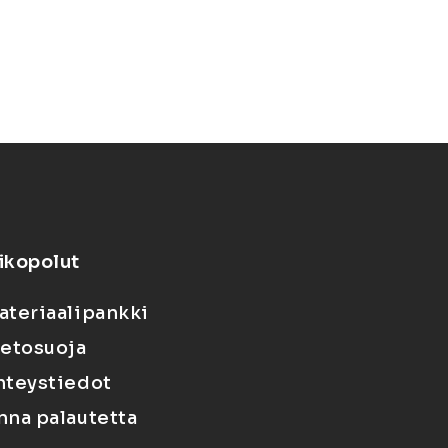
ikopolut
ateriaalipankki
ietosuoja
hteystiedot
nna palautetta