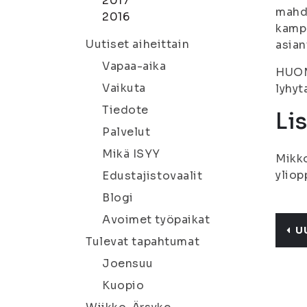
2017
mahdo
2016
kamp
Uutiset aiheittain
asian
Vapaa-aika
HUOM!
Vaikuta
lyhyt
Tiedote
Li
Palvelut
Mikä ISYY
Mikko
yliop
Edustajistovaalit
Blogi
Avoimet työpaikat
U
Tulevat tapahtumat
Joensuu
Kuopio