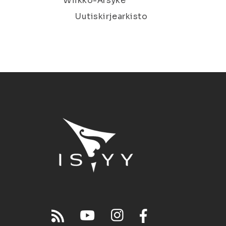
Wiikko-Ärsyke
Uutiskirjearkisto