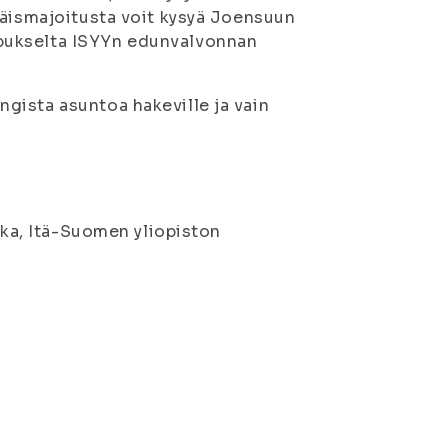
päismajoitusta voit kysyä Joensuun
pukselta ISYYn edunvalvonnan
gista asuntoa hakeville ja vain
kka, Itä-Suomen yliopiston