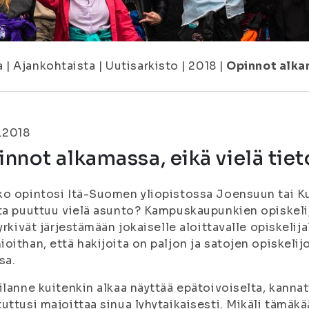
a
|
Ajankohtaista
|
Uutisarkisto
|
2018
|
Opinnot alka
.2018
nnot alkamassa, eikä vielä tie
o opintosi Itä-Suomen yliopistossa Joensuun tai K
ta puuttuu vielä asunto? Kampuskaupunkien opiskel
rkivät järjestämään jokaiselle aloittavalle opiskelij
oithan, että hakijoita on paljon ja satojen opiskel
sa.
ilanne kuitenkin alkaa näyttää epätoivoiselta, kannatt
uttusi majoittaa sinua lyhytaikaisesti. Mikäli tämäkä