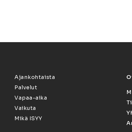
Ajankohtaista
O
Palvelut
M
Vapaa-aika
T
Vaikuta
Y
Mikä ISYY
A