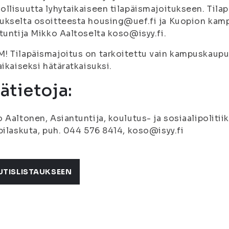
llisuutta lyhytaikaiseen tilapäismajoitukseen. Tila
ukselta osoitteesta housing@uef.fi ja Kuopion kam
tuntija Mikko Aaltoselta koso@isyy.fi.
 Tilapäismajoitus on tarkoitettu vain kampuskaupun
aikaiseksi hätäratkaisuksi.
sätietoja:
 Aaltonen, Asiantuntija, koulutus- ja sosiaalipolitii
pilaskuta, puh. 044 576 8414, koso@isyy.fi
UTISLISTAUKSEEN