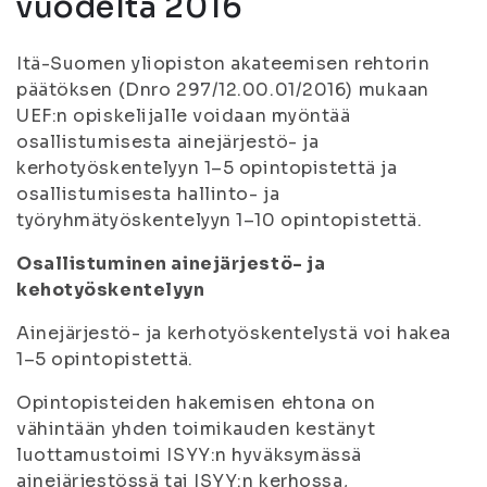
vuodelta 2016
Itä-Suomen yliopiston akateemisen rehtorin
päätöksen (Dnro 297/12.00.01/2016) mukaan
UEF:n opiskelijalle voidaan myöntää
osallistumisesta ainejärjestö- ja
kerhotyöskentelyyn 1–5 opintopistettä ja
osallistumisesta hallinto- ja
työryhmätyöskentelyyn 1–10 opintopistettä.
Osallistuminen ainejärjestö- ja
kehotyöskentelyyn
Ainejärjestö- ja kerhotyöskentelystä voi hakea
1–5 opintopistettä.
Opintopisteiden hakemisen ehtona on
vähintään yhden toimikauden kestänyt
luottamustoimi ISYY:n hyväksymässä
ainejärjestössä tai ISYY:n kerhossa,