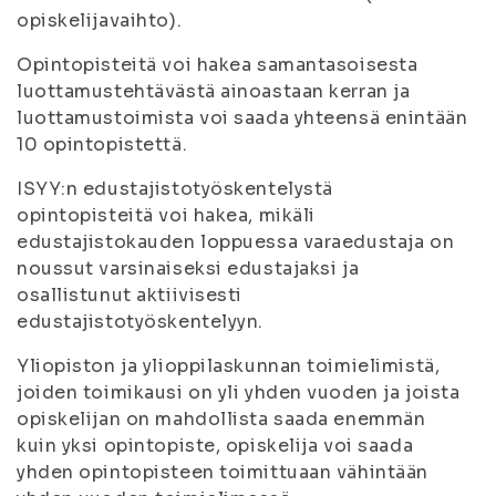
opiskelijavaihto).
Opintopisteitä voi hakea samantasoisesta
luottamustehtävästä ainoastaan kerran ja
luottamustoimista voi saada yhteensä enintään
10 opintopistettä.
ISYY:n edustajistotyöskentelystä
opintopisteitä voi hakea, mikäli
edustajistokauden loppuessa varaedustaja on
noussut varsinaiseksi edustajaksi ja
osallistunut aktiivisesti
edustajistotyöskentelyyn.
Yliopiston ja ylioppilaskunnan toimielimistä,
joiden toimikausi on yli yhden vuoden ja joista
opiskelijan on mahdollista saada enemmän
kuin yksi opintopiste, opiskelija voi saada
yhden opintopisteen toimittuaan vähintään