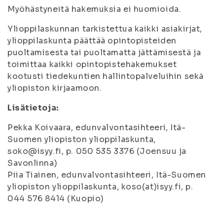
Myöhästyneitä hakemuksia ei huomioida.
Ylioppilaskunnan tarkistettua kaikki asiakirjat,
ylioppilaskunta päättää opintopisteiden
puoltamisesta tai puoltamatta jättämisestä ja
toimittaa kaikki opintopistehakemukset
kootusti tiedekuntien hallintopalveluihin sekä
yliopiston kirjaamoon.
Lisätietoja:
Pekka Koivaara, edunvalvontasihteeri, Itä-
Suomen yliopiston ylioppilaskunta,
soko@isyy.fi, p. 050 535 3376 (Joensuu ja
Savonlinna)
Piia Tiainen, edunvalvontasihteeri, Itä-Suomen
yliopiston ylioppilaskunta, koso(at)isyy.fi, p.
044 576 8414 (Kuopio)