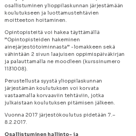
osallistuminen ylioppilaskunnan järjestämään
koulutukseen ja luottamustehtävien
moitteeton hoitaminen.
Opintopisteitä voi hakea täyttämällä
”Opintopisteiden hakeminen
ainejärjestötoiminnasta” -lomakkeen sekä
vähintään 2 sivun laajuisen oppimispäiväkirjan
ja palauttamalla ne moodleen (kurssinumero
1131008).
Perustellusta syystä ylioppilaskunnan
järjestämän koulutuksen voi korvata
vastaamalla korvaaviin tehtäviin, jotka
julkaistaan koulutuksen pitämisen jälkeen.
Vuonna 2017 järjestökoulutus pidetään 7.–
8.2.2017.
Osallistuminen hallinto- ja