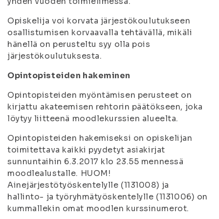
yhden vuoden toimielimessä.
Opiskelija voi korvata järjestökoulutukseen
osallistumisen korvaavalla tehtävällä, mikäli
hänellä on perusteltu syy olla pois
järjestökoulutuksesta.
Opintopisteiden hakeminen
Opintopisteiden myöntämisen perusteet on
kirjattu akateemisen rehtorin päätökseen, joka
löytyy liitteenä moodlekurssien alueelta.
Opintopisteiden hakemiseksi on opiskelijan
toimitettava kaikki pyydetyt asiakirjat
sunnuntaihin 6.3.2017 klo 23.55 mennessä
moodlealustalle. HUOM!
Ainejärjestötyöskentelylle (1131008) ja
hallinto- ja työryhmätyöskentelylle (1131006) on
kummallekin omat moodlen kurssinumerot.