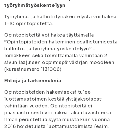
työryhmätyöskentelyyn
Työryhmä- ja hallintotyöskentelystä voi hakea
1–10 opintopistettä.
Opintopisteitä voi hakea täyttämällä
”Opintopisteiden hakeminen osallistumisesta
hallinto- ja työryhmätyöskentelyyn” -
lomakkeen sekä toimittamalla vähintään 2
sivun laajuisen oppimispäiväkirjan moodleen
(kurssinumero 1131006).
Ehtoja ja tarkennuksia
Opintopisteiden hakemiseksi tulee
luottamustoimen kestää yhtäjaksoisesti
vähintään vuoden. Opintopisteitä ei
pääsääntöisesti voi hakea takautuvasti eikä
ilman perusteltua syytä muista kuin vuonna
2016 hoidetuista luottamustoimista (esim.