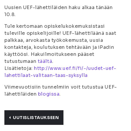
Uusien UEF-lähettiläiden haku alkaa tänään
10.8.
Tule kertomaan opiskelukokemuksistasi
tuleville opiskelijoille! UEF-lähettiläänä saat
palkkaa, arvokasta työkokemusta, uusia
kontakteja, koulutuksen tehtävään ja iPadin
käyttöösi. Hakuilmoitukseen pääset
tutustumaan
täältä
.
Lisätietoja:
http://www.uef.fi/fi/-/uudet-uef-
lahettilaat-valitaan-taas-syksylla
Viimevuotisiin tunnelmiin voit tutustua UEF-
lähettiläiden
blogissa
.
UUTISLISTAUKSEEN