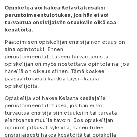
Opiskelija voi hakea Kelasta kesäksi
perustoimeentulotukea, jos hän ei voi
turvautua ensisijaisiin etuuksiin eikä saa
kesätöitä.
Päätoimisen opiskelijan ensisijainen etuus on
aina opintotuki. Ennen
perustoimeentulotukeen turvautumista
opiskelijan on myös nostettava opintolaina, jos
hänellä on oikeus siihen. Tämä koskee
pääsääntöisesti kaikkia täysi-ikäisiä
opiskelijoita.
Opiskelija voi hakea Kelasta kesäajalle
perustoimeentulotukea, jos hän ei voi
turvautua ensisijaisiin etuuksiin tai turvata
elantoansa muulla tavoin. Jos opiskelijan
opinnot jatkuvat syksyllä, hänen tulee
ensisijaisesti hakea kesätöitä tai opiskella