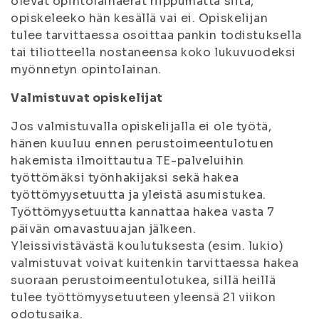
olevat opintolainaerät riippumatta siitä,
opiskeleeko hän kesällä vai ei. Opiskelijan
tulee tarvittaessa osoittaa pankin todistuksella
tai tiliotteella nostaneensa koko lukuvuodeksi
myönnetyn opintolainan.
Valmistuvat opiskelijat
Jos valmistuvalla opiskelijalla ei ole työtä,
hänen kuuluu ennen perustoimeentulotuen
hakemista ilmoittautua TE-palveluihin
työttömäksi työnhakijaksi sekä hakea
työttömyysetuutta ja yleistä asumistukea.
Työttömyysetuutta kannattaa hakea vasta 7
päivän omavastuuajan jälkeen.
Yleissivistävästä koulutuksesta (esim. lukio)
valmistuvat voivat kuitenkin tarvittaessa hakea
suoraan perustoimeentulotukea, sillä heillä
tulee työttömyysetuuteen yleensä 21 viikon
odotusaika.