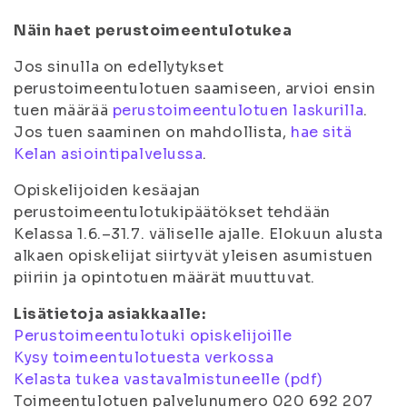
Näin haet perustoimeentulotukea
Jos sinulla on edellytykset
perustoimeentulotuen saamiseen, arvioi ensin
tuen määrää
perustoimeentulotuen laskurilla
.
Jos tuen saaminen on mahdollista,
hae sitä
Kelan asiointipalvelussa
.
Opiskelijoiden kesäajan
perustoimeentulotukipäätökset tehdään
Kelassa 1.6.–31.7. väliselle ajalle. Elokuun alusta
alkaen opiskelijat siirtyvät yleisen asumistuen
piiriin ja opintotuen määrät muuttuvat.
Lisätietoja asiakkaalle:
Perustoimeentulotuki opiskelijoille
Kysy toimeentulotuesta verkossa
Kelasta tukea vastavalmistuneelle (pdf)
Toimeentulotuen palvelunumero 020 692 207