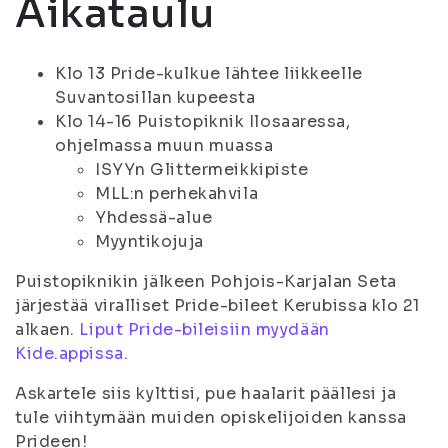
Aikataulu
Klo 13 Pride-kulkue lähtee liikkeelle
Suvantosillan kupeesta
Klo 14-16 Puistopiknik Ilosaaressa,
ohjelmassa muun muassa
ISYYn Glittermeikkipiste
MLL:n perhekahvila
Yhdessä-alue
Myyntikojuja
Puistopiknikin jälkeen Pohjois-Karjalan Seta
järjestää viralliset Pride-bileet Kerubissa klo 21
alkaen.
Liput Pride-bileisiin myydään
Kide.appissa.
Askartele siis kylttisi, pue haalarit päällesi ja
tule viihtymään muiden opiskelijoiden kanssa
Prideen!