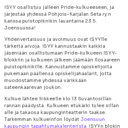
ISYY osallistuu jälleen Pride-kulkueeseen, ja
järjestää yhdessä Pohjois-Karjalan Seta ry:n
kanssa puistopiknikin lauantaina 23.5.
Joensuussa!
Yhdenvertaisuus ja avoimuus ovat ISYYlle
tärkeitä arvoja. ISYY kannustaakin kaikkia
jäseniään osallistumaan Pride-kulkueen ISYY-
blokkiin ja kulkueen jälkeen jäämään Ilosaareen
puistopiknikille. Kannustamme opiskelijoita
pukemaan päällensä opiskelijahaalarit, jotta
muodostamme yhdessä värikkään
sateenkaarevan joukon.
Kulkue lähtee liikkeelle klo 13 Suvantosillan
rannan päädystä. Kulkueen etukärki tulee sillan
alle ja takaosa kaupunginteatterin taakse.
Tarkemman kulkueinfon löydät
Joensuun
kaupungin tapahtumakalenterista
. ISYYn blokin