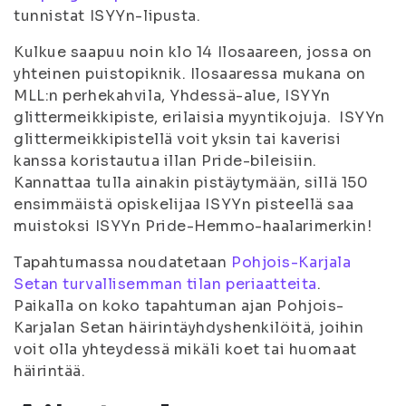
tunnistat ISYYn-lipusta.
Kulkue saapuu noin klo 14 Ilosaareen, jossa on
yhteinen puistopiknik. Ilosaaressa mukana on
MLL:n perhekahvila, Yhdessä-alue, ISYYn
glittermeikkipiste, erilaisia myyntikojuja. ISYYn
glittermeikkipistellä voit yksin tai kaverisi
kanssa koristautua illan Pride-bileisiin.
Kannattaa tulla ainakin pistäytymään, sillä 150
ensimmäistä opiskelijaa ISYYn pisteellä saa
muistoksi ISYYn Pride-Hemmo-haalarimerkin!
Tapahtumassa noudatetaan
Pohjois-Karjala
Setan turvallisemman tilan periaatteita
.
Paikalla on koko tapahtuman ajan Pohjois-
Karjalan Setan häirintäyhdyshenkilöitä, joihin
voit olla yhteydessä mikäli koet tai huomaat
häirintää.