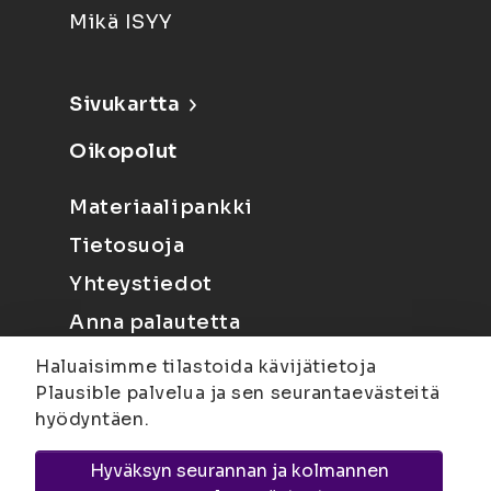
Mikä ISYY
Sivukartta
Oikopolut
Materiaalipankki
Tietosuoja
Yhteystiedot
Anna palautetta
Haluaisimme tilastoida kävijätietoja
Plausible palvelua ja sen seurantaevästeitä
hyödyntäen.
Hyväksyn seurannan ja kolmannen
Joensuu
Suvantokatu 6, 80100 Joensuu |