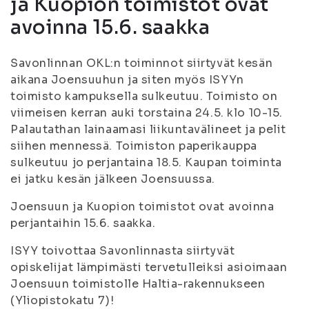
ja Kuopion toimistot ovat
avoinna 15.6. saakka
Savonlinnan OKL:n toiminnot siirtyvät kesän
aikana Joensuuhun ja siten myös ISYYn
toimisto kampuksella sulkeutuu. Toimisto on
viimeisen kerran auki torstaina 24.5. klo 10-15.
Palautathan lainaamasi liikuntavälineet ja pelit
siihen mennessä. Toimiston paperikauppa
sulkeutuu jo perjantaina 18.5. Kaupan toiminta
ei jatku kesän jälkeen Joensuussa.
Joensuun ja Kuopion toimistot ovat avoinna
perjantaihin 15.6. saakka.
ISYY toivottaa Savonlinnasta siirtyvät
opiskelijat lämpimästi tervetulleiksi asioimaan
Joensuun toimistolle Haltia-rakennukseen
(Yliopistokatu 7)!