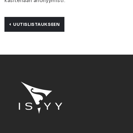
käsitellään anonyymisti.
UUTISLISTAUKSEEN