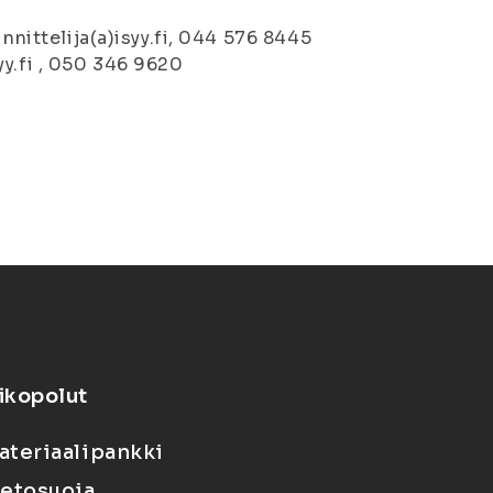
nnittelija(a)isyy.fi, 044 576 8445
yy.fi , 050 346 9620
ikopolut
ateriaalipankki
ietosuoja