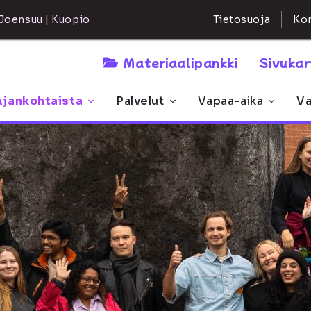
Kon
Joensuu | Kuopio
Tietosuoja
Materiaalipankki
Sivuka
Ajankohtaista
Palvelut
Vapaa-aika
Va