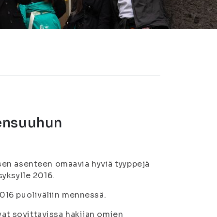
oensuuhun
sen asenteen omaavia hyviä tyyppejä
yksylle 2016.
 2016 puoliväliin mennessä.
vat sovittavissa hakijan omien