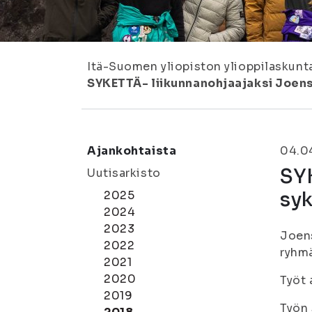
Itä-Suomen yliopiston ylioppilaskunt
SYKETTÄ- liikunnanohjaajaksi Joen
Ajankohtaista
04.0
SY
Uutisarkisto
sy
2025
2024
2023
Joens
2022
ryhmä
2021
2020
Työt 
2019
Työn 