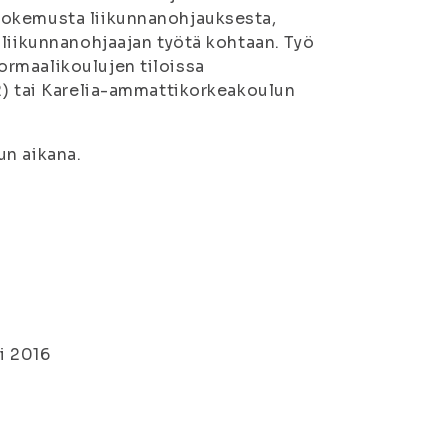
kokemusta liikunnanohjauksesta,
 liikunnanohjaajan työtä kohtaan. Työ
rmaalikoulujen tiloissa
2) tai Karelia-ammattikorkeakoulun
un aikana.
i 2016