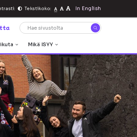
In English
trasti:
Tekstikoko:
rtta
ikuta
Mikä ISYY