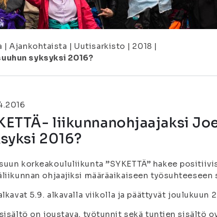
a
|
Ajankohtaista
|
Uutisarkisto
|
2018
|
suuhun syksyksi 2016?
4.2016
KETTÄ- liikunnanohjaajaksi J
ksyksi 2016?
uun korkeakoululiikunta ”SYKETTÄ” hakee positiivi
liikunnan ohjaajiksi määräaikaiseen työsuhteeseen s
alkavat 5.9. alkavalla viikolla ja päättyvät joulukuun
sisältö on joustava, työtunnit sekä tuntien sisältö o