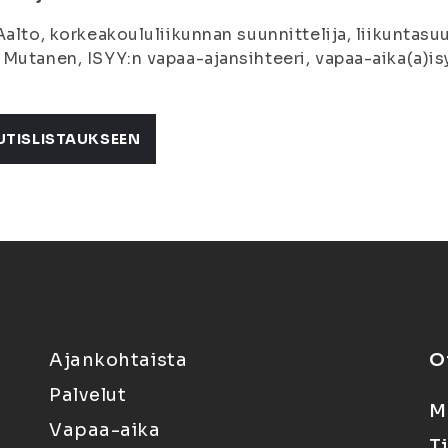
Aalto, korkeakoululiikunnan suunnittelija, liikuntasuu
Mutanen, ISYY:n vapaa-ajansihteeri, vapaa-aika(a)is
UTISLISTAUKSEEN
Ajankohtaista
O
Palvelut
M
Vapaa-aika
T