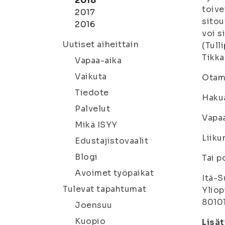
2018
toive
2017
sitou
2016
voi s
Uutiset aiheittain
(Tull
Tikka
Vapaa-aika
Vaikuta
Otamm
Tiedote
Hakua
Palvelut
Vapa
Mikä ISYY
Liiku
Edustajistovaalit
Blogi
Tai p
Avoimet työpaikat
Itä-S
Tulevat tapahtumat
Yliop
8010
Joensuu
Kuopio
Lisät