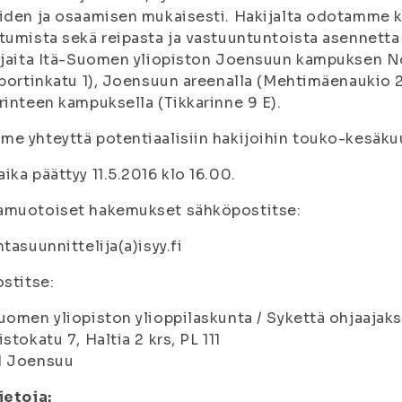
iden ja osaamisen mukaisesti. Hakijalta odotamme 
tumista sekä reipasta ja vastuuntuntoista asennetta
ijaita Itä-Suomen yliopiston Joensuun kampuksen No
iportinkatu 1), Joensuun areenalla (Mehtimäenaukio 
rinteen kampuksella (Tikkarinne 9 E).
e yhteyttä potentiaalisiin hakijoihin touko-kesäku
ika päättyy 11.5.2016 klo 16.00.
amuotoiset hakemukset sähköpostitse:
ntasuunnittelija(a)isyy.fi
ostitse:
uomen yliopiston ylioppilaskunta / Sykettä ohjaajaks
istokatu 7, Haltia 2 krs, PL 111
1 Joensuu
ietoja: