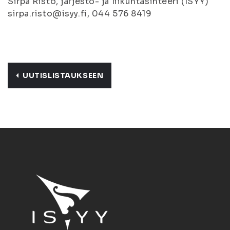
Sirpa Risto, järjestö- ja liikuntasihteeri (ISYY)
sirpa.risto@isyy.fi, 044 576 8419
UUTISLISTAUKSEEN