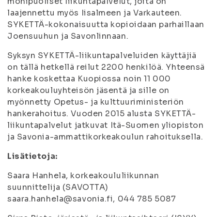
monipuoliset liikuntapalvelut, joita on
laajennettu myös Iisalmeen ja Varkauteen.
SYKETTÄ-kokonaisuutta kopioidaan parhaillaan
Joensuuhun ja Savonlinnaan.
Syksyn SYKETTÄ-liikuntapalveluiden käyttäjiä
on tällä hetkellä reilut 2200 henkilöä. Yhteensä
hanke koskettaa Kuopiossa noin 11 000
korkeakouluyhteisön jäsentä ja sille on
myönnetty Opetus- ja kulttuuriministeriön
hankerahoitus. Vuoden 2015 alusta SYKETTÄ-
liikuntapalvelut jatkuvat Itä-Suomen yliopiston
ja Savonia-ammattikorkeakoulun rahoituksella.
Lisätietoja:
Saara Hanhela, korkeakoululiikunnan
suunnittelija (SAVOTTA)
saara.hanhela@savonia.fi, 044 785 5087