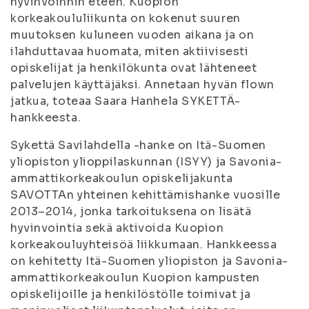
hyvinvoinnin eteen. Kuopion
korkeakoululiikunta on kokenut suuren
muutoksen kuluneen vuoden aikana ja on
ilahduttavaa huomata, miten aktiivisesti
opiskelijat ja henkilökunta ovat lähteneet
palvelujen käyttäjäksi. Annetaan hyvän flown
jatkua, toteaa Saara Hanhela SYKETTÄ-
hankkeesta.
Sykettä Savilahdella -hanke on Itä-Suomen
yliopiston ylioppilaskunnan (ISYY) ja Savonia-
ammattikorkeakoulun opiskelijakunta
SAVOTTAn yhteinen kehittämishanke vuosille
2013–2014, jonka tarkoituksena on lisätä
hyvinvointia sekä aktivoida Kuopion
korkeakouluyhteisöä liikkumaan. Hankkeessa
on kehitetty Itä-Suomen yliopiston ja Savonia-
ammattikorkeakoulun Kuopion kampusten
opiskelijoille ja henkilöstölle toimivat ja