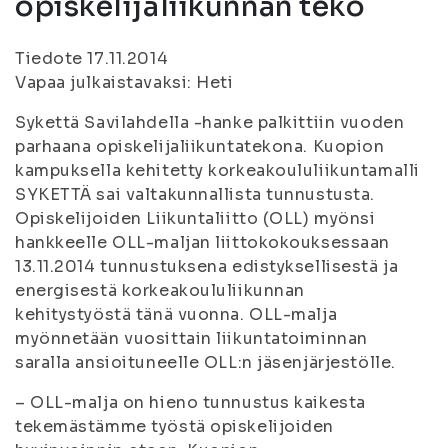
opiskelijaliikunnan teko
Tiedote 17.11.2014
Vapaa julkaistavaksi: Heti
Sykettä Savilahdella -hanke palkittiin vuoden
parhaana opiskelijaliikuntatekona. Kuopion
kampuksella kehitetty korkeakoululiikuntamalli
SYKETTÄ sai valtakunnallista tunnustusta.
Opiskelijoiden Liikuntaliitto (OLL) myönsi
hankkeelle OLL-maljan liittokokouksessaan
13.11.2014 tunnustuksena edistyksellisestä ja
energisestä korkeakoululiikunnan
kehitystyöstä tänä vuonna. OLL-malja
myönnetään vuosittain liikuntatoiminnan
saralla ansioituneelle OLL:n jäsenjärjestölle.
– OLL-malja on hieno tunnustus kaikesta
tekemästämme työstä opiskelijoiden