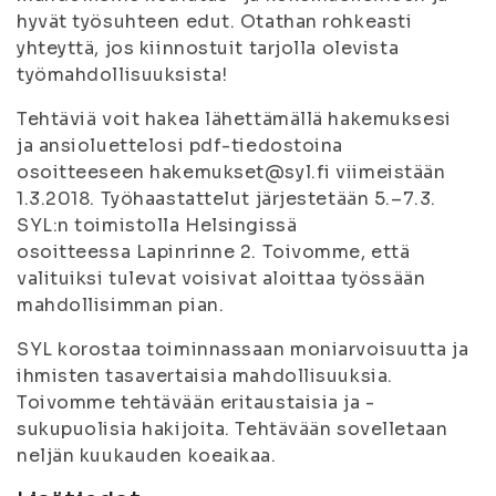
hyvät työsuhteen edut. Otathan rohkeasti
yhteyttä, jos kiinnostuit tarjolla olevista
työmahdollisuuksista!
Tehtäviä voit hakea lähettämällä hakemuksesi
ja ansioluettelosi pdf-tiedostoina
osoitteeseen hakemukset@syl.fi viimeistään
1.3.2018. Työhaastattelut järjestetään 5.–7.3.
SYL:n toimistolla Helsingissä
osoitteessa Lapinrinne 2. Toivomme, että
valituiksi tulevat voisivat aloittaa työssään
mahdollisimman pian.
SYL korostaa toiminnassaan moniarvoisuutta ja
ihmisten tasavertaisia mahdollisuuksia.
Toivomme tehtävään eritaustaisia ja -
sukupuolisia hakijoita. Tehtävään sovelletaan
neljän kuukauden koeaikaa.