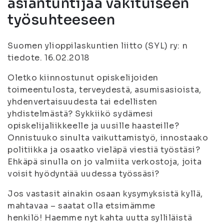
asiantuntijaa vakituiseen
työsuhteeseen
Suomen ylioppilaskuntien liitto (SYL) ry: n
tiedote. 16.02.2018
Oletko kiinnostunut opiskelijoiden
toimeentulosta, terveydestä, asumisasioista,
yhdenvertaisuudesta tai edellisten
yhdistelmästä? Sykkiikö sydämesi
opiskelijaliikkeelle ja uusille haasteille?
Onnistuuko sinulta vaikuttamistyö, innostaako
politiikka ja osaatko vieläpä viestiä työstäsi?
Ehkäpä sinulla on jo valmiita verkostoja, joita
voisit hyödyntää uudessa työssäsi?
Jos vastasit ainakin osaan kysymyksistä kyllä,
mahtavaa – saatat olla etsimämme
henkilö! Haemme nyt kahta uutta sylliläistä