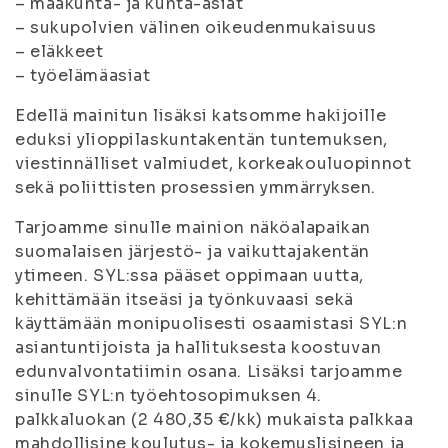
– maakunta- ja kunta-asiat
– sukupolvien välinen oikeudenmukaisuus
– eläkkeet
– työelämäasiat
Edellä mainitun lisäksi katsomme hakijoille
eduksi ylioppilaskuntakentän tuntemuksen,
viestinnälliset valmiudet, korkeakouluopinnot
sekä poliittisten prosessien ymmärryksen.
Tarjoamme sinulle mainion näköalapaikan
suomalaisen järjestö- ja vaikuttajakentän
ytimeen. SYL:ssa pääset oppimaan uutta,
kehittämään itseäsi ja työnkuvaasi sekä
käyttämään monipuolisesti osaamistasi SYL:n
asiantuntijoista ja hallituksesta koostuvan
edunvalvontatiimin osana. Lisäksi tarjoamme
sinulle SYL:n työehtosopimuksen 4.
palkkaluokan (2 480,35 €/kk) mukaista palkkaa
mahdollisine koulutus- ja kokemuslisineen ja