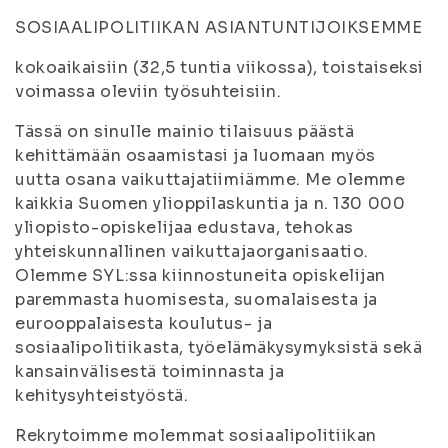
SOSIAALIPOLITIIKAN ASIANTUNTIJOIKSEMME
kokoaikaisiin (32,5 tuntia viikossa), toistaiseksi
voimassa oleviin työsuhteisiin.
Tässä on sinulle mainio tilaisuus päästä
kehittämään osaamistasi ja luomaan myös
uutta osana vaikuttajatiimiämme. Me olemme
kaikkia Suomen ylioppilaskuntia ja n. 130 000
yliopisto-opiskelijaa edustava, tehokas
yhteiskunnallinen vaikuttajaorganisaatio.
Olemme SYL:ssa kiinnostuneita opiskelijan
paremmasta huomisesta, suomalaisesta ja
eurooppalaisesta koulutus- ja
sosiaalipolitiikasta, työelämäkysymyksistä sekä
kansainvälisestä toiminnasta ja
kehitysyhteistyöstä.
Rekrytoimme molemmat sosiaalipolitiikan