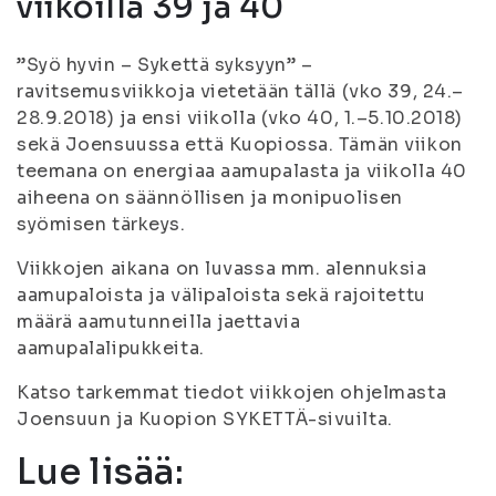
viikoilla 39 ja 40
”Syö hyvin – Sykettä syksyyn” –
ravitsemusviikkoja vietetään tällä (vko 39, 24.–
28.9.2018) ja ensi viikolla (vko 40, 1.–5.10.2018)
sekä Joensuussa että Kuopiossa. Tämän viikon
teemana on energiaa aamupalasta ja viikolla 40
aiheena on säännöllisen ja monipuolisen
syömisen tärkeys.
Viikkojen aikana on luvassa mm. alennuksia
aamupaloista ja välipaloista sekä rajoitettu
määrä aamutunneilla jaettavia
aamupalalipukkeita.
Katso tarkemmat tiedot viikkojen ohjelmasta
Joensuun ja Kuopion SYKETTÄ-sivuilta.
Lue lisää: