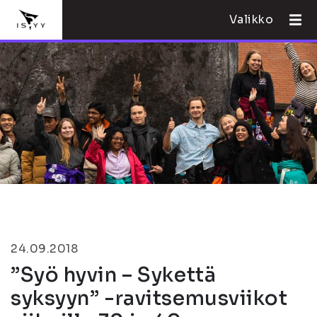
Valikko
24.09.2018
”Syö hyvin – Sykettä
syksyyn” -ravitsemusviikot