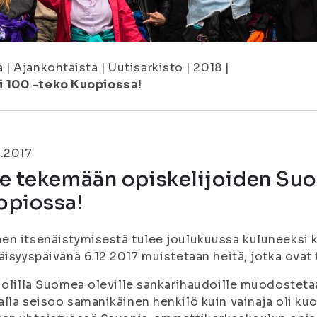
a
|
Ajankohtaista
|
Uutisarkisto
|
2018
|
i 100 -teko Kuopiossa!
.2017
le tekemään opiskelijoiden Su
opiossa!
n itsenäistymisestä tulee joulukuussa kuluneeksi 
äisyyspäivänä 6.12.2017 muistetaan heitä, jotka ova
uolilla Suomea oleville sankarihaudoille muodosteta
lla seisoo samanikäinen henkilö kuin vainaja oli ku