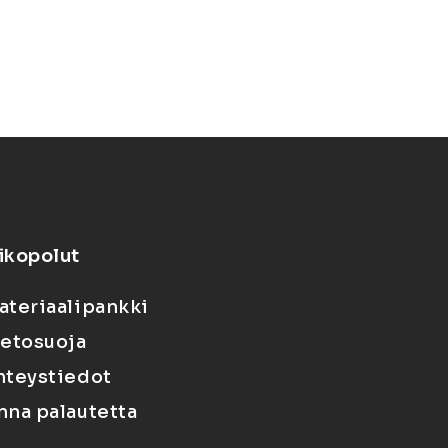
ikopolut
ateriaalipankki
ietosuoja
hteystiedot
nna palautetta