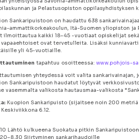
an yhteistyössä Savonia-ammattikorkeakoulun opisk
pilaskunnan ja Pelastusopiston oppilasyhdistyksen k
on Sankaripuistoon on haudattu 638 sankarivainajaa
ia-ammattikorkeakoulun, Itä-Suomen yliopiston ja 
t ilmoittautua kaikki 18–45 -vuotiaat opiskelijat sek
vapaaehtoiset ovat tervetulleita. Lisäksi kunniavar
täisille yli 45-vuotiaille.
ittautuminen
tapahtuu osoitteessa:
www.pohjois-sav
ttautumisen yhteydessä voit valita sankarivainajan, j
on Sankaripuistoon haudatut löytyvät verkkosivust
se vasemmalta valikosta hautausmaa-valikosta “Sank
a:
Kuopion Sankaripuisto (sijaitsee noin 200 metriä 
Keskiviikkona 6.12.
.10 Lähtö kulkueena Suokatua pitkin Sankaripuistoon
.20–8.30 Siirtyminen sankarihaudoille