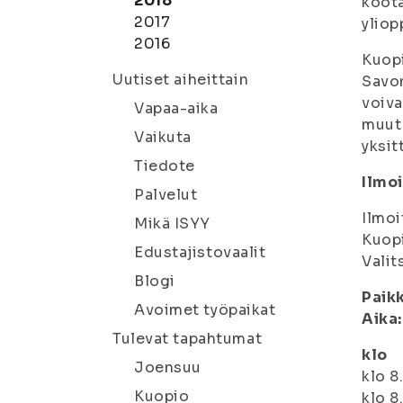
2018
koota
2017
yliop
2016
Kuopi
Uutiset aiheittain
Savon
voiva
Vapaa-aika
muut 
Vaikuta
yksit
Tiedote
Ilmo
Palvelut
Ilmoi
Mikä ISYY
Kuopi
Edustajistovaalit
Valit
Blogi
Paikk
Avoimet työpaikat
Aika:
Tulevat tapahtumat
klo
Joensuu
klo 8
Kuopio
klo 8