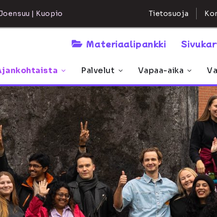
Kon
Joensuu | Kuopio
Tietosuoja
Materiaalipankki
Sivuka
Ajankohtaista
Palvelut
Vapaa-aika
Va