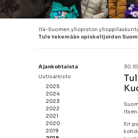
Itä-Suomen yliopiston ylioppilaskunt
Tule tekemään opiskelijoiden Suom
Ajankohtaista
30.10
Tu
Uutisarkisto
Ku
2025
2024
2023
Suome
2022
Itsen
2021
2020
Eri p
2019
kohda