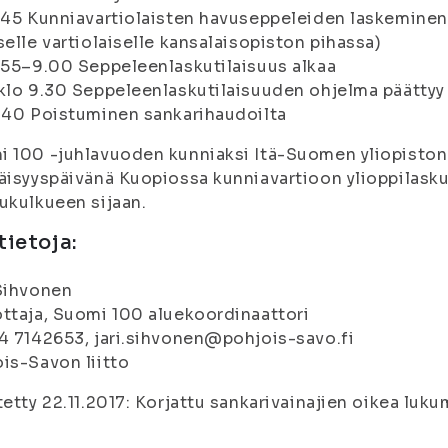
.45 Kunniavartiolaisten havuseppeleiden laskeminen
selle vartiolaiselle kansalaisopiston pihassa)
.55–9.00 Seppeleenlaskutilaisuus alkaa
klo 9.30 Seppeleenlaskutilaisuuden ohjelma päättyy
.40 Poistuminen sankarihaudoilta
 100 -juhlavuoden kunniaksi Itä-Suomen yliopiston y
äisyyspäivänä Kuopiossa kunniavartioon ylioppilask
ukulkueen sijaan.
tietoja:
Sihvonen
ttaja, Suomi 100 aluekoordinaattori
4 7142653, jari.sihvonen@pohjois-savo.fi
is-Savon liitto
tetty 22.11.2017: Korjattu sankarivainajien oikea luk