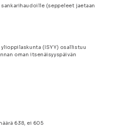
 sankarihaudoille (seppeleet jaetaan
lioppilaskunta (ISYY) osallistuu
unnan oman itsenäisyyspäivän
umäärä 638, ei 605