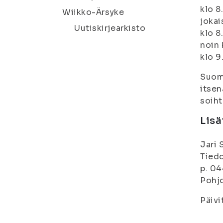
klo 8
Wiikko-Ärsyke
jokai
Uutiskirjearkisto
klo 8
noin 
klo 9
Suomi
itsen
soiht
Lisä
Jari 
Tiedo
p. 04
Pohjo
Päivi