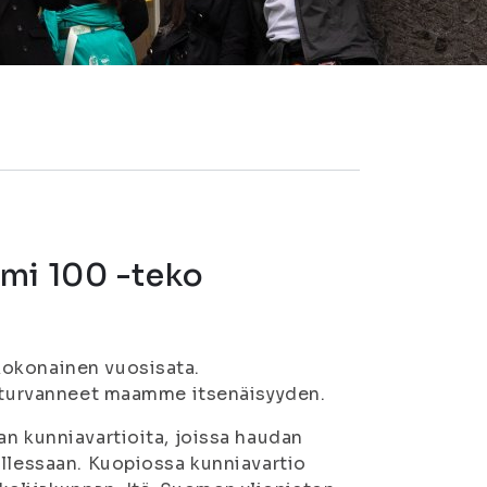
omi 100 -teko
kokonainen vuosisata.
t turvanneet maamme itsenäisyyden.
an kunniavartioita, joissa haudan
ollessaan. Kuopiossa kunniavartio