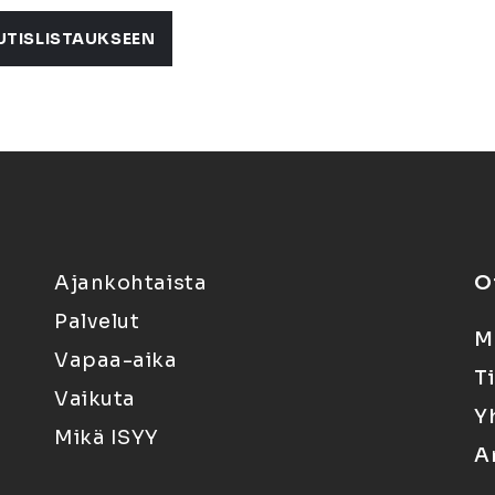
UTISLISTAUKSEEN
Ajankohtaista
O
Palvelut
M
Vapaa-aika
T
Vaikuta
Y
Mikä ISYY
A