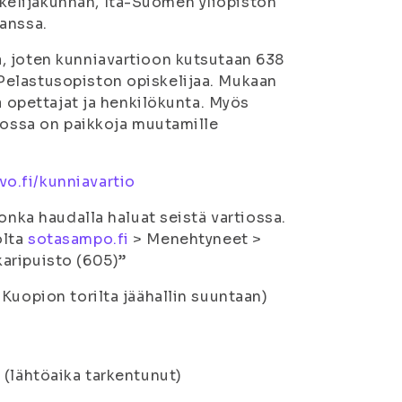
elijakunnan, Itä-Suomen yliopiston
anssa.
, joten kunniavartioon kutsutaan 638
Pelastusopiston opiskelijaa. Mukaan
ä opettajat ja henkilökunta. Myös
tiossa on paikkoja muutamille
o.fi/kunniavartio
onka haudalla haluat seistä vartiossa.
olta
sotasampo.fi
> Menehtyneet >
aripuisto (605)”
Kuopion torilta jäähallin suuntaan)
 (lähtöaika tarkentunut)