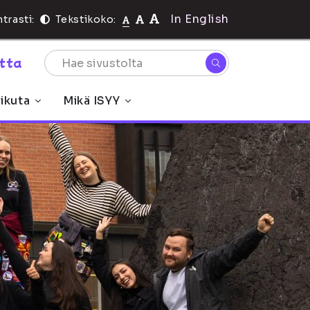
In English
trasti:
Tekstikoko:
rtta
ikuta
Mikä ISYY