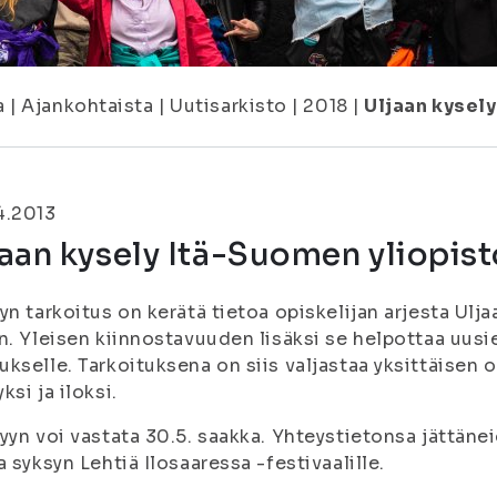
a
|
Ajankohtaista
|
Uutisarkisto
|
2018
|
Uljaan kysely
4.2013
aan kysely Itä-Suomen yliopist
yn tarkoitus on kerätä tietoa opiskelijan arjesta Ulja
n. Yleisen kiinnostavuuden lisäksi se helpottaa uusi
kselle. Tarkoituksena on siis valjastaa yksittäisen 
ksi ja iloksi.
yyn voi vastata 30.5. saakka. Yhteystietonsa jättäne
a syksyn Lehtiä Ilosaaressa -festivaalille.