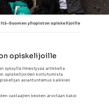
 Itä-Suomen yliopiston opiskelijoille
on opiskelijoille
an syksyllä ilmestyvää artikkelia
en opiskelijoiden kotiutumista
opiskelijan asiantuntemus kaikkien
iden vastaajien kesken arvotaan kaksi