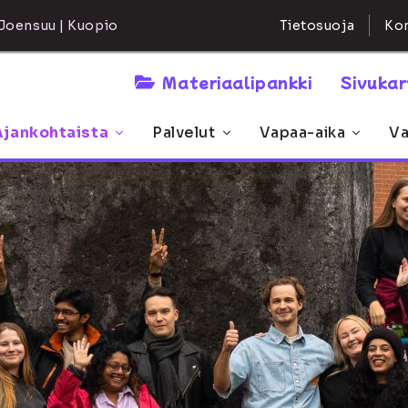
Kon
Joensuu | Kuopio
Tietosuoja
Materiaalipankki
Sivuka
Ajankohtaista
Palvelut
Vapaa-aika
Va