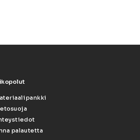
ikopolut
ateriaalipankki
ietosuoja
hteystiedot
nna palautetta