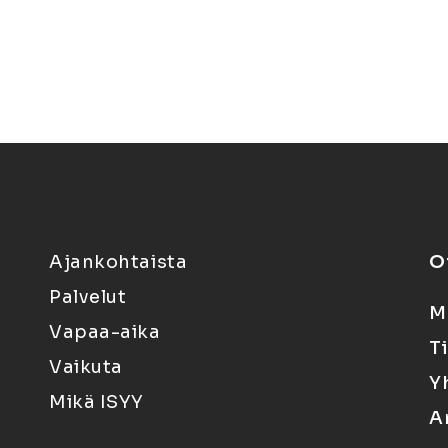
Ajankohtaista
O
Palvelut
M
Vapaa-aika
T
Vaikuta
Y
Mikä ISYY
A