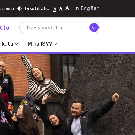
In English
trasti:
Tekstikoko:
rtta
ikuta
Mikä ISYY