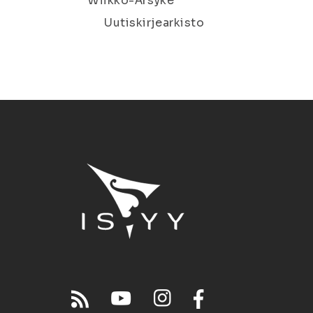
Wiikko-Ärsyke
Uutiskirjearkisto