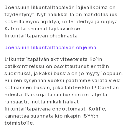
Joensuun liikuntailtapäivän lajivalikoima on
täydentynyt. Nyt halukkailla on mahdollisuus
kokeilla myös agilityä, roller derbyä ja rugbya.
Katso tarkemmat lajikuvaukset
liikuntailtapäivän ohjelmasta.
Joensuun liikuntailtapäivän ohjelma
Liikuntailtapäivän aktiviteeteista Kolin
patikointireissu on osoittautunut erittäin
suosituksi, ja kaksi bussia on jo myyty loppuun.
Suuren kysynnän vuoksi päätimme varata vielä
kolmannen bussin, joka lähtee klo 12 Carelian
edestä. Paikkoja tähän bussiin on jäljellä
runsaasti, mutta mikäli haluat
liikuntailtapäivänä ehdottomasti Kolille,
kannattaa suunnata kipinkapin ISYY:n
toimistolle.