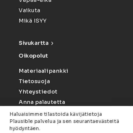
Vapaa-aika
Vaikuta
Mikä ISYY
Sivukartta
Oikopolut
Materiaalipankki
Tietosuoja
Yhteystiedot
Anna palautetta
Haluaisimme tilastoida kävijätietoja
Plausible palvelua ja sen seurantaevästeitä
hyödyntäen.