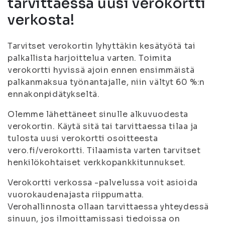
tarvittaessa uusi verokortti
verkosta!
Tarvitset verokortin lyhyttäkin kesätyötä tai
palkallista harjoittelua varten. Toimita
verokortti hyvissä ajoin ennen ensimmäistä
palkanmaksua työnantajalle, niin vältyt 60 %:n
ennakonpidätykseltä.
Olemme lähettäneet sinulle alkuvuodesta
verokortin. Käytä sitä tai tarvittaessa tilaa ja
tulosta uusi verokortti osoitteesta
vero.fi/verokortti. Tilaamista varten tarvitset
henkilökohtaiset verkkopankkitunnukset.
Verokortti verkossa -palvelussa voit asioida
vuorokaudenajasta riippumatta.
Verohallinnosta ollaan tarvittaessa yhteydessä
sinuun, jos ilmoittamissasi tiedoissa on