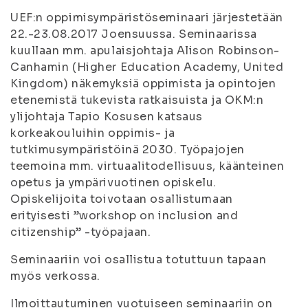
UEF:n oppimisympäristösemi
naari järjestetään
22.-23.08.2017 Joensuussa. Seminaarissa
kuullaan mm. apulaisjohtaja Alison Robinson-
Canhamin (Higher Education Academy, United
Kingdom) näkemyksiä oppimista ja opintojen
etenemistä tukevista ratkaisuista ja OKM:n
ylijohtaja Tapio Kosusen katsaus
korkeakouluihin oppimis- ja
tutkimusympäristöinä 2030. Työpajojen
teemoina mm. virtuaalitodellisuus, käänteinen
opetus ja ympärivuotinen opiskelu.
Opiskelijoita toivotaan osallistumaan
erityisesti ”workshop on inclusion and
citizenship” -työpajaan.
Seminaariin voi osallistua totuttuun tapaan
myös verkossa.
Ilmoittautuminen vuotuiseen seminaariin on