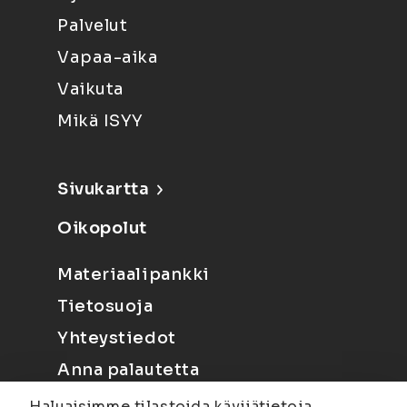
Palvelut
Vapaa-aika
Vaikuta
Mikä ISYY
Sivukartta
Oikopolut
Materiaalipankki
Tietosuoja
Yhteystiedot
Anna palautetta
Haluaisimme tilastoida kävijätietoja