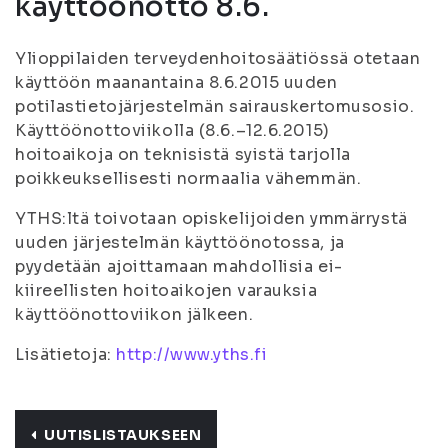
käyttöönotto 8.6.
Ylioppilaiden terveydenhoitosäätiössä otetaan
käyttöön maanantaina 8.6.2015 uuden
potilastietojärjestelmän sairauskertomusosio.
Käyttöönottoviikolla (8.6.–12.6.2015)
hoitoaikoja on teknisistä syistä tarjolla
poikkeuksellisesti normaalia vähemmän.
YTHS:ltä toivotaan opiskelijoiden ymmärrystä
uuden järjestelmän käyttöönotossa, ja
pyydetään ajoittamaan mahdollisia ei-
kiireellisten hoitoaikojen varauksia
käyttöönottoviikon jälkeen.
Lisätietoja:
http://www.yths.fi
UUTISLISTAUKSEEN