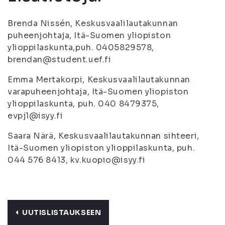
Brenda Nissén, Keskusvaalilautakunnan
puheenjohtaja, Itä-Suomen yliopiston
ylioppilaskunta,puh. 0405829578,
brendan@student.uef.fi
Emma Mertakorpi, Keskusvaalilautakunnan
varapuheenjohtaja, Itä-Suomen yliopiston
ylioppilaskunta, puh. 040 8479375,
evpj1@isyy.fi
Saara Närä, Keskusvaalilautakunnan sihteeri,
Itä-Suomen yliopiston ylioppilaskunta, puh.
044 576 8413, kv.kuopio@isyy.fi
UUTISLISTAUKSEEN