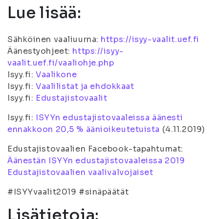
Lue lisää:
Sähköinen vaaliuurna:
https://isyy-vaalit.uef.fi
Äänestyohjeet:
https://isyy-
vaalit.uef.fi/vaaliohje.php
Isyy.fi:
Vaalikone
Isyy.fi:
Vaalilistat ja ehdokkaat
Isyy.fi:
Edustajistovaalit
Isyy.fi:
ISYYn edustajistovaaleissa äänesti
ennakkoon 20,5 % äänioikeutetuista
(4.11.2019)
Edustajistovaalien Facebook-tapahtumat:
Äänestän ISYYn edustajistovaaleissa 2019
Edustajistovaalien vaalivalvojaiset
#ISYYvaalit2019 #sinäpäätät
Lisätietoja: