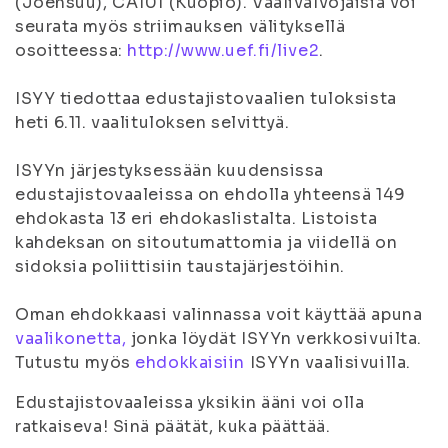
(Joensuu), CA101 (Kuopio). Vaalivalvojaisia voi
seurata myös striimauksen välityksellä
osoitteessa:
http://www.uef.fi/live2
.
ISYY tiedottaa edustajistovaalien tuloksista
heti 6.11. vaalituloksen selvittyä.
ISYYn järjestyksessään kuudensissa
edustajistovaaleissa on ehdolla yhteensä 149
ehdokasta 13 eri ehdokaslistalta. Listoista
kahdeksan on sitoutumattomia ja viidellä on
sidoksia poliittisiin taustajärjestöihin.
Oman ehdokkaasi valinnassa voit käyttää apuna
vaalikonetta,
jonka löydät ISYYn verkkosivuilta.
Tutustu myös
ehdokkaisiin
ISYYn vaalisivuilla.
Edustajistovaaleissa yksikin ääni voi olla
ratkaiseva! Sinä päätät, kuka päättää.