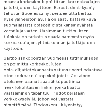
maassa korkeakoulupolitiikan, korkeakoulujen
ja tutkijoiden käyttöön. Eurostudent-kysely
tehdään Suomessa nyt seitsemättä kertaa.
Kyselyaineiston avulla on saatu kattava kuva
suomalaisista opiskelijoista kansainvälisiä
vertailuja varten. Uusimman tutkimuksen
tuloksia on tarkoitus saada paremmin myös
korkeakoulujen, yhteiskunnan ja tutkijoiden
käyttöön.
Saitko sähköpostia? Suomessa tutkimukseen
on poimittu korkeakoulujen
opiskelijatietokannasta satunnaisesti edustava
otos korkeakouluopiskelijoista. Jokainen
otokseen osunut saa sähköpostiinsa
henkilökohtaisen linkin, jonka kautta
vastaaminen tapahtuu. Tiedot kerätään
verkkokyselyllä, johon voi vastata
nimettömänä. Tiedonkeruu käynnistyy