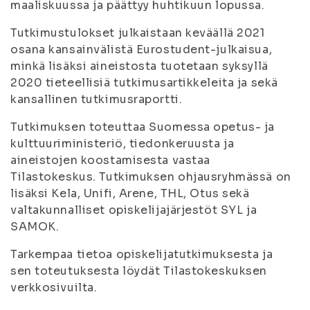
maaliskuussa ja päättyy huhtikuun lopussa.
Tutkimustulokset julkaistaan keväällä 2021
osana kansainvälistä Eurostudent-julkaisua,
minkä lisäksi aineistosta tuotetaan syksyllä
2020 tieteellisiä tutkimusartikkeleita ja sekä
kansallinen tutkimusraportti.
Tutkimuksen toteuttaa Suomessa opetus- ja
kulttuuriministeriö, tiedonkeruusta ja
aineistojen koostamisesta vastaa
Tilastokeskus. Tutkimuksen ohjausryhmässä on
lisäksi Kela, Unifi, Arene, THL, Otus sekä
valtakunnalliset opiskelijajärjestöt SYL ja
SAMOK.
Tarkempaa tietoa opiskelijatutkimuksesta ja
sen toteutuksesta löydät Tilastokeskuksen
verkkosivuilta.