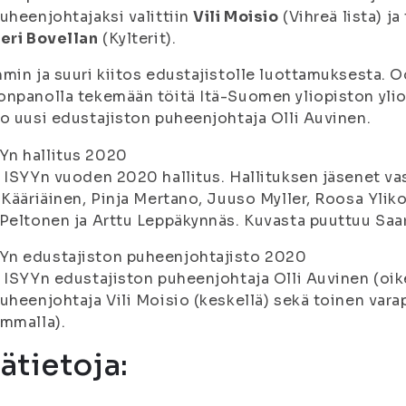
uheenjohtajaksi valittiin
Vili Moisio
(Vihreä lista) j
eri Bovellan
(Kylterit).
min ja suuri kiitos edustajistolle luottamuksesta. O
npanolla tekemään töitä Itä-Suomen yliopiston ylio
o uusi edustajiston puheenjohtaja Olli Auvinen.
 ISYYn vuoden 2020 hallitus. Hallituksen jäsenet va
 Kääriäinen, Pinja Mertano, Juuso Myller, Roosa Ylik
Peltonen ja Arttu Leppäkynnäs. Kuvasta puuttuu Saa
 ISYYn edustajiston puheenjohtaja Olli Auvinen (oi
uheenjohtaja Vili Moisio (keskellä) sekä toinen vara
mmalla).
sätietoja: