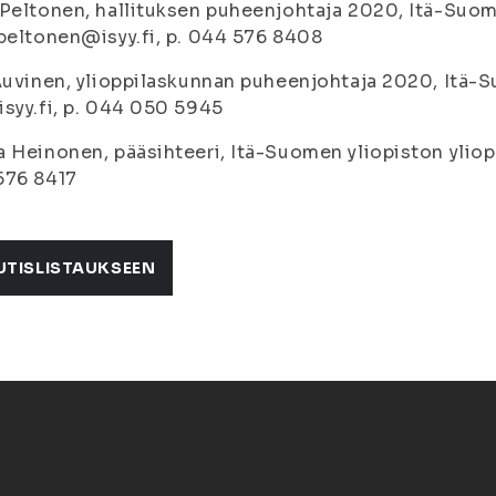
Peltonen, hallituksen puheenjohtaja 2020, Itä-Suome
peltonen@isyy.fi, p. 044 576 8408
Auvinen, ylioppilaskunnan puheenjohtaja 2020, Itä-S
syy.fi, p. 044 050 5945
 Heinonen, pääsihteeri, Itä-Suomen yliopiston yliopp
576 8417
UTISLISTAUKSEEN