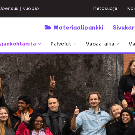
Kon
Joensuu | Kuopio
Tietosuoja
Materiaalipankki
Sivuka
Ajankohtaista
Palvelut
Vapaa-aika
Va