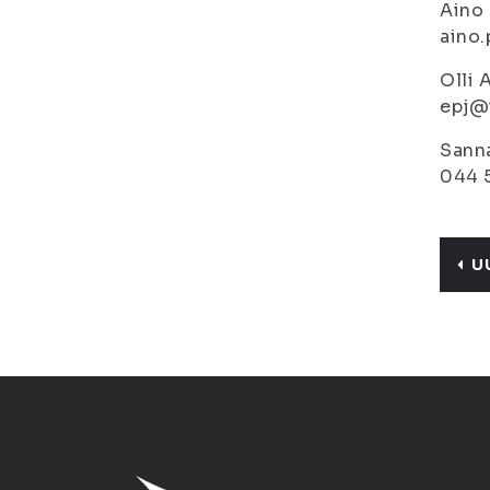
Aino 
aino.
Olli 
epj@i
Sanna
044 
U