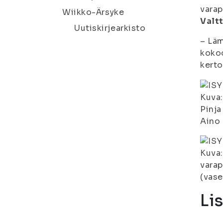
varap
Wiikko-Ärsyke
Valtt
Uutiskirjearkisto
– Läm
kokoo
kerto
Kuva:
Pinja
Aino 
Kuva:
varap
(vase
Li