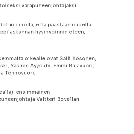
a toiseksi varapuheenjohtajaksi
dotan innolla, että päästään uudella
ppilaskunnan hyvinvoinnin eteen,
semmalta oikealle ovat Salli Kosonen,
oski, Yasmin Ayyoubi, Emmi Rajavuori,
ra Tenhovuori.
kealla), ensimmäinen
puheenjohtaja Valtteri Bovellan