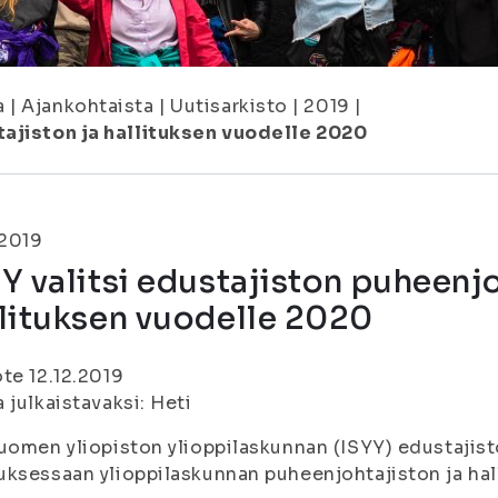
a
|
Ajankohtaista
|
Uutisarkisto
|
2019
|
tajiston ja hallituksen vuodelle 2020
.2019
Y valitsi edustajiston puheenjo
lituksen vuodelle 2020
te 12.12.2019
 julkaistavaksi: Heti
uomen yliopiston ylioppilaskunnan (ISYY) edustajisto
ksessaan ylioppilaskunnan puheenjohtajiston ja hal