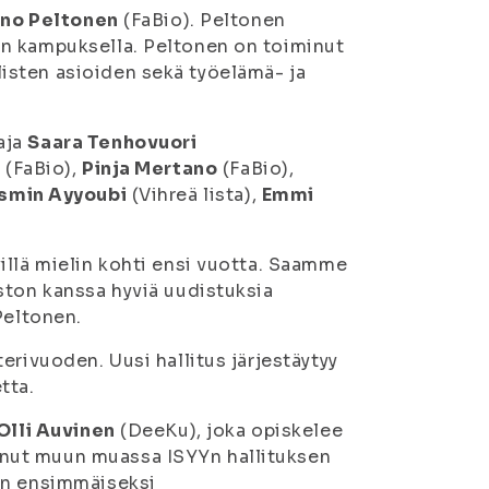
ino Peltonen
(FaBio). Peltonen
on kampuksella. Peltonen on toiminut
isten asioiden sekä työelämä- ja
aja
Saara Tenhovuori
n
(FaBio),
Pinja Mertano
(FaBio),
smin Ayyoubi
(Vihreä lista),
Emmi
illä mielin kohti ensi vuotta. Saamme
ston kanssa hyviä uudistuksia
Peltonen.
erivuoden. Uusi hallitus järjestäytyy
tta.
Olli Auvinen
(DeeKu), joka opiskelee
nut muun muassa ISYYn hallituksen
on ensimmäiseksi