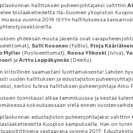
pilaskunnan hallituksen puheenjohtajaksi valittiin
A
elee biolääketiedettä Itä-Suomen yliopiston Kuopi
muassa vuonna 2019 ISYYn hallituksessa kansainväl
syhteistyösektoreilla.
tuksen yhdeksän muuta jäsentä ovat varapuheenjoht
lueettomat),
Salli Kosonen
(FaBio),
Pinja Kääriäine
o Myller
(Puolueettomat),
Roosa Ylikoski
(Iviva),
Ya
vuori
ja
Arttu Leppäkynnäs
(DeeKu).
n kiitollinen saamastani luottamuksesta! Lähden hyv
sti uuden hallituksen ja edustajiston puheenjohtaji
seksi, kertoo tuleva hallituksen puheenjohtaja Aino 
tuksen toimikausi alkaa tammikuussa ja kestää kalent
mmäisessä kokouksessaan vielä ennen vuodenvaihde
pilaskunnan edustajiston puheenjohtajaksi valittiin
aslääketiedettä Kuopion kampuksella. Hän on toimi
tuspoliittisena vastaavana vuonna 2017. Edustajist