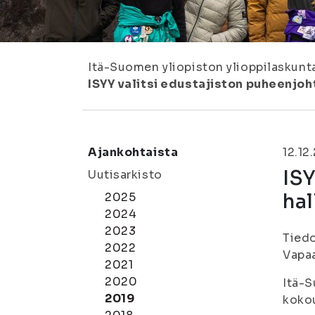
Itä-Suomen yliopiston ylioppilaskunt
ISYY valitsi edustajiston puheenjoh
Ajankohtaista
12.12
ISY
Uutisarkisto
hal
2025
2024
2023
Tiedo
2022
Vapaa
2021
2020
Itä-S
2019
kokou