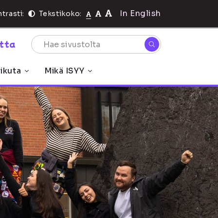
In English
trasti:
Tekstikoko:
rtta
ikuta
Mikä ISYY