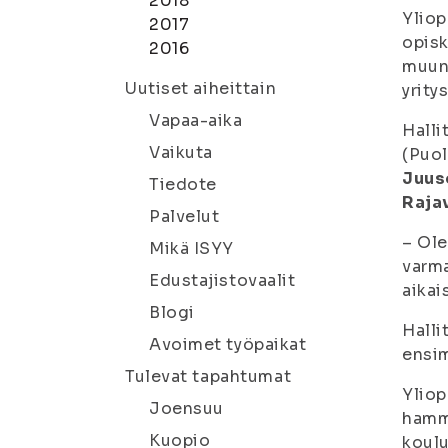
2018
Yliop
2017
opisk
2016
muun 
Uutiset aiheittain
yrity
Vapaa-aika
Halli
Vaikuta
(Puo
Juus
Tiedote
Raja
Palvelut
– Ole
Mikä ISYY
varma
Edustajistovaalit
aikai
Blogi
Halli
Avoimet työpaikat
ensi
Tulevat tapahtumat
Yliop
Joensuu
hamm
Kuopio
koulu