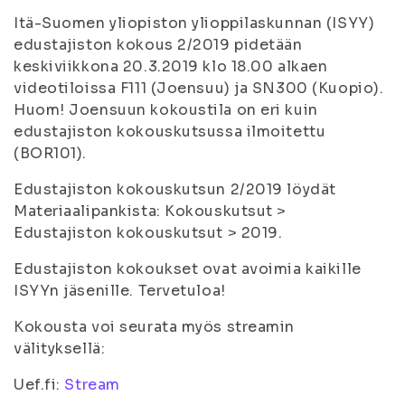
Itä-Suomen yliopiston ylioppilaskunnan (ISYY)
edustajiston kokous 2/2019 pidetään
keskiviikkona 20.3.2019 klo 18.00 alkaen
videotiloissa F111 (Joensuu) ja SN300 (Kuopio).
Huom! Joensuun kokoustila on eri kuin
edustajiston kokouskutsussa ilmoitettu
(BOR101).
Edustajiston kokouskutsun 2/2019 löydät
Materiaalipankista: Kokouskutsut >
Edustajiston kokouskutsut > 2019.
Edustajiston kokoukset ovat avoimia kaikille
ISYYn jäsenille. Tervetuloa!
Kokousta voi seurata myös streamin
välityksellä:
Uef.fi:
Stream