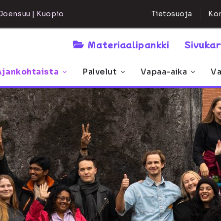
Kon
Joensuu | Kuopio
Tietosuoja
Materiaalipankki
Sivuka
Ajankohtaista
Palvelut
Vapaa-aika
Va