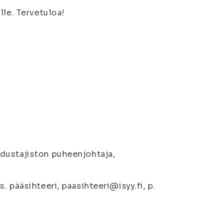
lle. Tervetuloa!
dustajiston puheenjohtaja,
 pääsihteeri, paasihteeri@isyy.fi, p.