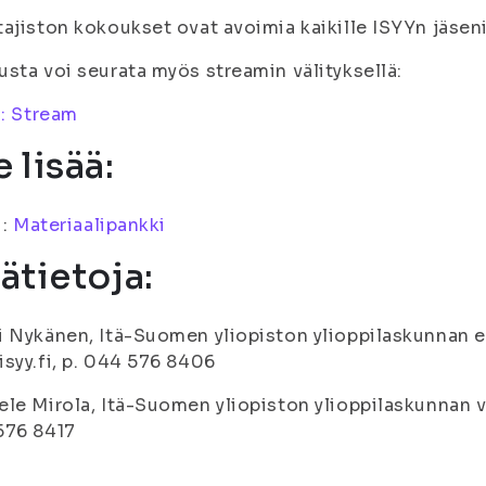
ajiston kokoukset ovat avoimia kaikille ISYYn jäseni
sta voi seurata myös streamin välityksellä:
i: Stream
e lisää:
i:
Materiaalipankki
sätietoja:
 Nykänen, Itä-Suomen yliopiston ylioppilaskunnan e
syy.fi, p. 044 576 8406
le Mirola, Itä-Suomen yliopiston ylioppilaskunnan vs.
576 8417