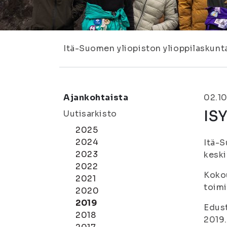
Itä-Suomen yliopiston ylioppilaskunt
Ajankohtaista
02.1
ISY
Uutisarkisto
2025
2024
Itä-S
2023
keski
2022
Kokou
2021
toim
2020
2019
Edus
2018
2019.