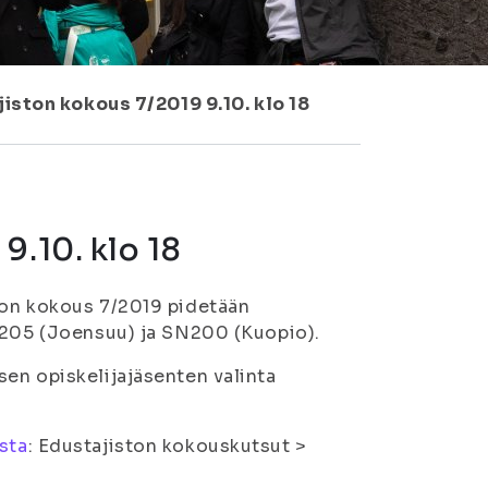
iston kokous 7/2019 9.10. klo 18
9.10. klo 18
ton kokous 7/2019 pidetään
AU205 (Joensuu) ja SN200 (Kuopio).
en opiskelijajäsenten valinta
sta
: Edustajiston kokouskutsut >