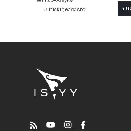
Wiikko-Ärsyke
U
Uutiskirjearkisto