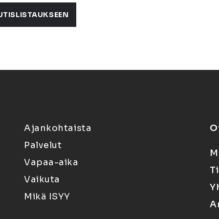
UTISLISTAUKSEEN
Ajankohtaista
O
Palvelut
M
Vapaa-aika
T
Vaikuta
Y
Mikä ISYY
A