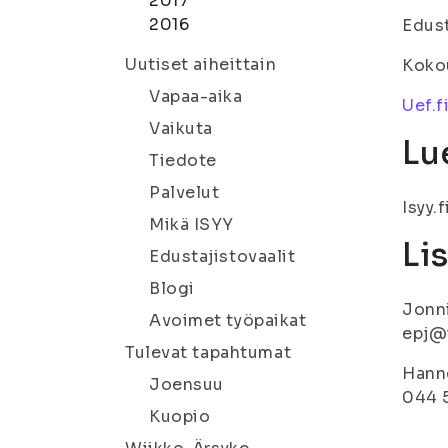
2017
2016
Edust
Uutiset aiheittain
Kokou
Vapaa-aika
Uef.f
Vaikuta
Lu
Tiedote
Palvelut
Isyy.f
Mikä ISYY
Li
Edustajistovaalit
Blogi
Jonni
Avoimet työpaikat
epj@i
Tulevat tapahtumat
Hanne
Joensuu
044 
Kuopio