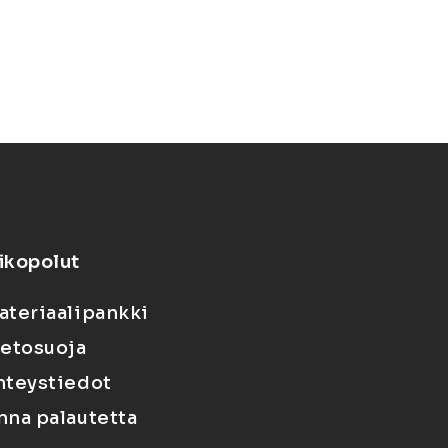
ikopolut
ateriaalipankki
ietosuoja
hteystiedot
nna palautetta