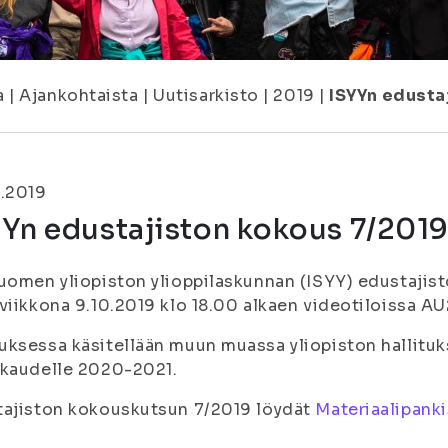
a
|
Ajankohtaista
|
Uutisarkisto
|
2019
|
ISYYn edustaj
0.2019
Yn edustajiston kokous 7/2019 
uomen yliopiston ylioppilaskunnan (ISYY) edustajis
viikkona 9.10.2019 klo 18.00 alkaen videotiloissa 
ksessa käsitellään muun muassa yliopiston hallituks
ikaudelle 2020-2021.
tajiston kokouskutsun 7/2019 löydät
Materiaalipanki