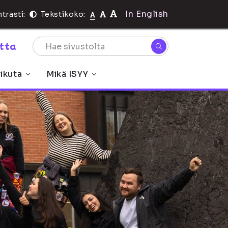
In English
trasti:
Tekstikoko:
rtta
ikuta
Mikä ISYY