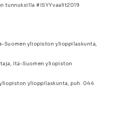
an tunnuksilla #ISYYvaalit2019
ä-Suomen yliopiston ylioppilaskunta,
aja, Itä-Suomen yliopiston
yliopiston ylioppilaskunta, puh. 044