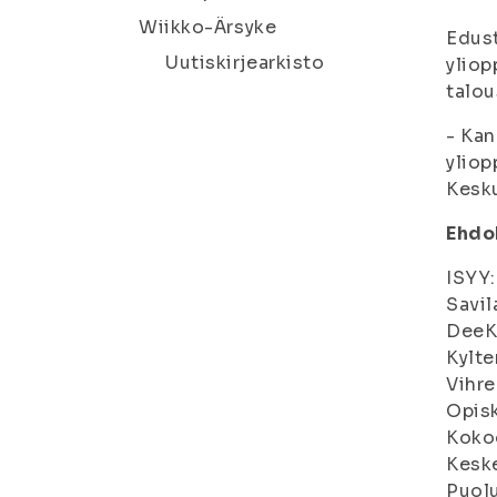
Wiikko-Ärsyke
Edust
Uutiskirjearkisto
yliop
talou
- Kan
yliop
Kesku
Ehdok
ISYY:
Savil
DeeKu
Kylter
Vihreä
Opisk
Kokoo
Keske
Puolu