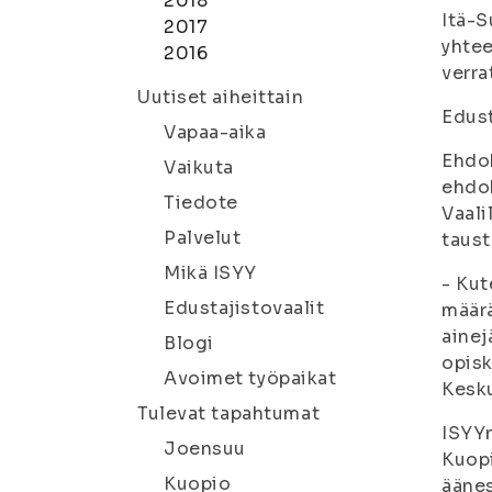
2018
Itä-S
2017
yhtee
2016
verra
Uutiset aiheittain
Edust
Vapaa-aika
Ehdok
Vaikuta
ehdok
Tiedote
Vaali
Palvelut
taust
Mikä ISYY
- Kut
Edustajistovaalit
määrä
ainej
Blogi
opisk
Avoimet työpaikat
Kesk
Tulevat tapahtumat
ISYYn
Joensuu
Kuopi
Kuopio
äänes