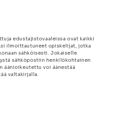
ttuja edustajistovaaleissa ovat kaikki
 ilmoittautuneet opiskelijat, jotka
konaan sähköisesti. Jokaiselle
tystä sähköpostiin henkilökohtainen
en äänioikeutettu voi äänestää
ä valtakirjalla.