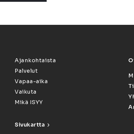
Ajankohtaista
O
Palvelut
M
Vapaa-aika
T
Vaikuta
Y
Mikä ISYY
A
Sivukartta