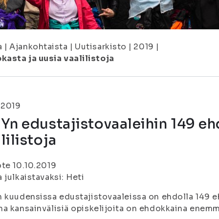
a
|
Ajankohtaista
|
Uutisarkisto
|
2019
|
kasta ja uusia vaalilistoja
.2019
Yn edustajistovaaleihin 149 eh
lilistoja
te 10.10.2019
 julkaistavaksi: Heti
 kuudensissa edustajistovaaleissa on ehdolla 149 ehd
a kansainvälisiä opiskelijoita on ehdokkaina enemm