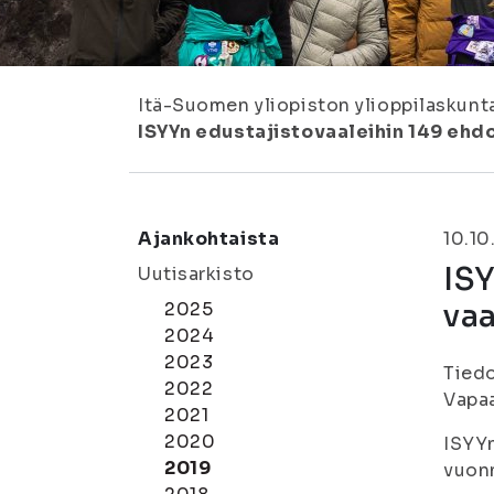
Itä-Suomen yliopiston ylioppilaskunt
ISYYn edustajistovaaleihin 149 ehdo
Ajankohtaista
10.10
ISY
Uutisarkisto
vaa
2025
2024
2023
Tiedo
2022
Vapaa
2021
2020
ISYYn
2019
vuonn