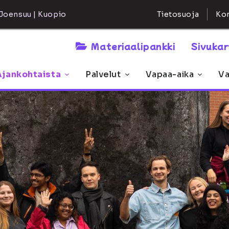
Kon
Joensuu | Kuopio
Tietosuoja
Materiaalipankki
Sivuka
Ajankohtaista
Palvelut
Vapaa-aika
Va