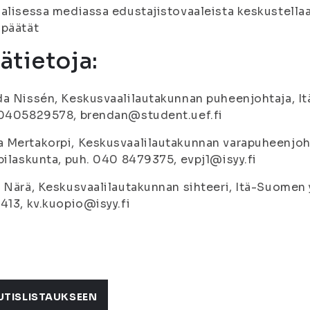
alisessa mediassa edustajistovaaleista keskustella
äpäätät
sätietoja:
a Nissén, Keskusvaalilautakunnan puheenjohtaja, It
 0405829578, brendan@student.uef.fi
Mertakorpi, Keskusvaalilautakunnan varapuheenjoht
pilaskunta, puh. 040 8479375, evpj1@isyy.fi
 Närä, Keskusvaalilautakunnan sihteeri, Itä-Suomen 
413, kv.kuopio@isyy.fi
UTISLISTAUKSEEN