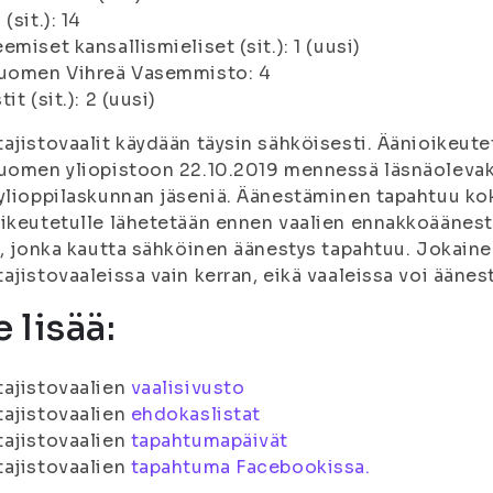
(sit.): 14
emiset kansallismieliset (sit.): 1 (uusi)
Suomen Vihreä Vasemmisto: 4
it (sit.): 2 (uusi)
ajistovaalit käydään täysin sähköisesti. Äänioikeute
uomen yliopistoon 22.10.2019 mennessä läsnäolevaksi
ylioppilaskunnan jäseniä. Äänestäminen tapahtuu ko
ikeutetulle lähetetään ennen vaalien ennakkoäänes
i, jonka kautta sähköinen äänestys tapahtuu. Jokain
ajistovaaleissa vain kerran, eikä vaaleissa voi äänestä
 lisää:
ajistovaalien
vaalisivusto
ajistovaalien
ehdokaslistat
ajistovaalien
tapahtumapäivät
ajistovaalien
tapahtuma Facebookissa.