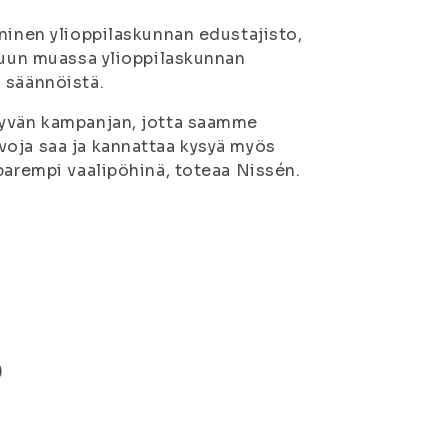
ninen ylioppilaskunnan edustajisto,
 muun muassa ylioppilaskunnan
a säännöistä.
hyvän kampanjan, jotta saamme
voja saa ja kannattaa kysyä myös
parempi vaalipöhinä, toteaa Nissén.
)