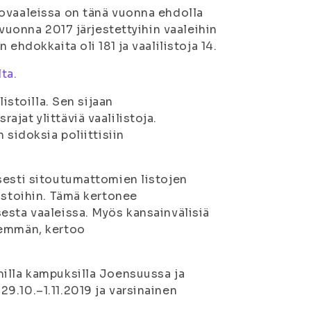
tovaaleissa on tänä vuonna ehdolla
 vuonna 2017 järjestettyihin vaaleihin
ehdokkaita oli 181 ja vaalilistoja 14.
lta.
istoilla. Sen sijaan
jat ylittäviä vaalilistoja.
 sidoksia poliittisiin
sesti sitoutumattomien listojen
istoihin. Tämä kertonee
esta vaaleissa. Myös kansainvälisiä
nemmän, kertoo
milla kampuksilla Joensuussa ja
9.10.–1.11.2019 ja varsinainen