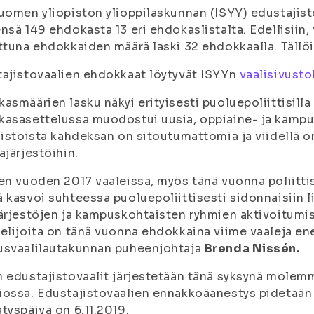
uomen yliopiston ylioppilaskunnan (ISYY) edustajis
nsä 149 ehdokasta 13 eri ehdokaslistalta. Edellisiin,
ttuna ehdokkaiden määrä laski 32 ehdokkaalla. Tällöin 
ajistovaalien ehdokkaat löytyvät ISYYn
vaalisivusto
asmäärien lasku näkyi erityisesti puoluepoliittisilla l
asasettelussa muodostui uusia, oppiaine- ja kampusra
listoista kahdeksan on sitoutumattomia ja viidellä on
ajärjestöihin.
en vuoden 2017 vaaleissa, myös tänä vuonna poliitti
 kasvoi suhteessa puoluepoliittisesti sidonnaisiin l
ärjestöjen ja kampuskohtaisten ryhmien aktivoitumis
elijoita on tänä vuonna ehdokkaina viime vaaleja e
usvaalilautakunnan puheenjohtaja
Brenda Nissén.
 edustajistovaalit järjestetään tänä syksynä molem
ossa. Edustajistovaalien ennakkoäänestys pidetään 2
tyspäivä on 6.11.2019.