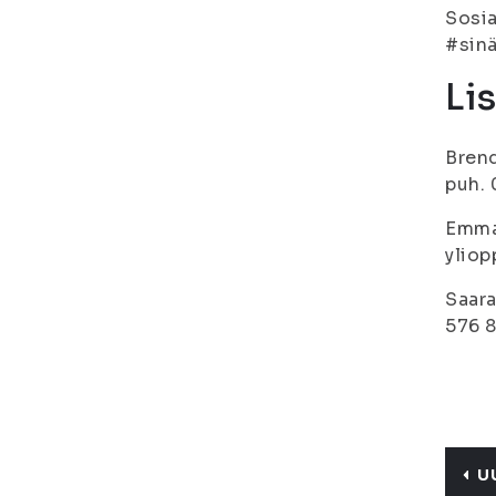
Sosia
#sin
Li
Brend
puh.
Emma 
yliop
Saara
576 8
U