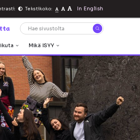
In English
trasti:
Tekstikoko:
rtta
ikuta
Mikä ISYY