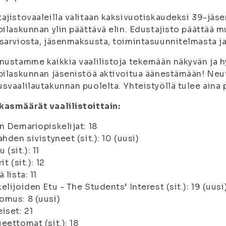
ajistovaaleilla valitaan kaksivuotiskaudeksi 39-jäse
pilaskunnan ylin päättävä elin. Edustajisto päättää
sarviosta, jäsenmaksusta, toimintasuunnitelmasta j
nustamme kaikkia vaalilistoja tekemään näkyvän ja 
pilaskunnan jäsenistöä aktivoitua äänestämään! Neu
svaalilautakunnan puolelta. Yhteistyöllä tulee aina 
asmäärät vaalilistoittain:
n Demariopiskelijat: 18
ahden sivistyneet (sit.): 10 (uusi)
 (sit.): 11
it (sit.): 12
 lista: 11
elijoiden Etu - The Students’ Interest (sit.): 19 (uusi
mus: 8 (uusi)
iset: 21
eettomat (sit.): 18