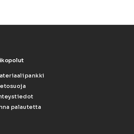
ikopolut
ateriaalipankki
ietosuoja
hteystiedot
nna palautetta