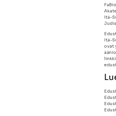
FaBio 
Akate
Itä-
Judist
Edust
Itä-S
ovat 
äänio
linkk
edust
Lue
Edust
Edust
Edust
Edust