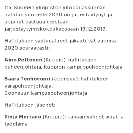
Itä-Suomen yliopiston ylioppilaskunnan
hallitus vuodelle 2020 on järjestäytynyt ja
sopinut vastuualueistaan
järjestäytymiskokouksessaan 19.12.2019.
Hallituksen vastuualueet jakautuvat vuonna
2020 seuraavasti:
Aino Peltonen
(Kuopio): hallituksen
puheenjohtaja, Kuopion kampuspuheenjohtaja
Saara Tenhovuori
(Joensuu): hallituksen
varapuheenjohtaja,
Joensuun kampuspuheenjohtaja
Hallituksen jäsenet:
Pinja Mertano
(Kuopio): kansainväliset asiat ja
työelämä