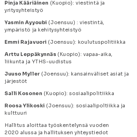
Pinja Kääriäinen
(Kuopio): viestintä ja
yritysyhteistyö
Yasmin Ayyoubi
(Joensuu) : viestintä,
ympäristö ja kehitysyhteistyö
Emmi Rajavuori
(Joensuu): koulutuspolitiikka
Arttu Leppäkynnäs
(Kuopio): vapaa-aika,
liikunta ja YTHS-uudistus
Juuso Myller
(Joensuu): kansainväliset asiat ja
järjestöt
Salli Kosonen
(Kuopio): sosiaalipolitiikka
Roosa Ylikoski
(Joensuu): sosiaalipoltiikka ja
kulttuuri
Hallitus aloittaa työskentelynsä vuoden
2020 alussa ja hallituksen yhteystiedot