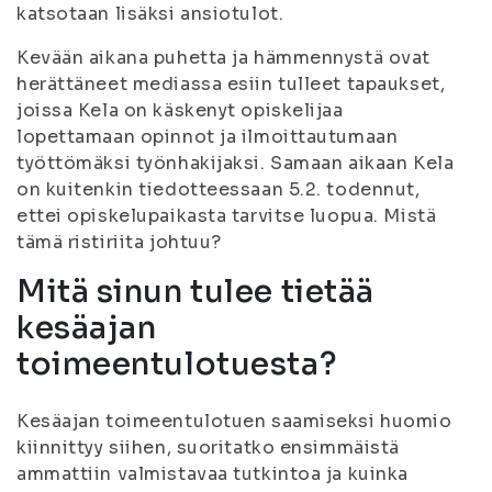
katsotaan lisäksi ansiotulot.
Kevään aikana puhetta ja hämmennystä ovat
herättäneet mediassa esiin tulleet tapaukset,
joissa Kela on käskenyt opiskelijaa
lopettamaan opinnot ja ilmoittautumaan
työttömäksi työnhakijaksi. Samaan aikaan Kela
on kuitenkin tiedotteessaan 5.2. todennut,
ettei opiskelupaikasta tarvitse luopua. Mistä
tämä ristiriita johtuu?
Mitä sinun tulee tietää
kesäajan
toimeentulotuesta?
Kesäajan toimeentulotuen saamiseksi huomio
kiinnittyy siihen, suoritatko ensimmäistä
ammattiin valmistavaa tutkintoa ja kuinka