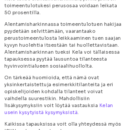
toimeentulotukesi perusosaa voidaan leikata
50 prosentilla.
Alentamisharkinnassa toimeentulotuen hakijaa
pyydetään selvittämään, vaarantaako
perustoimeentulosta leikkaaminen tuen saajan
kyvyn huolehtia itsestään tai huollettavistaan.
Alentamisharkinnan tueksi Kela voi tällaisessa
tapauksessa pyytää lausuntoa tilanteesta
hyvinvointialueen sosiaalihuollolta.
On tärkeää huomioida, että nämä ovat
yksinkertaistettuja esimerkkitilanteita ja eri
opiskelijoiden kohdalla tilanteet voivat
vaihdella suurestikin. Mahdollisiin
lisäkysymyksiin voit löytää vastauksia
Kelan
usein kysytyistä kysymyksistä
.
Kaikissa tapauksissa voit olla yhteydessä myös