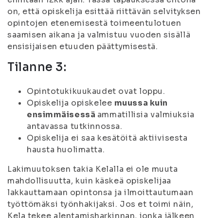
on, että opiskelija esittää riittävän selvityksen
opintojen etenemisestä toimeentulotuen
saamisen aikana ja valmistuu vuoden sisällä
ensisijaisen etuuden päättymisestä.
Tilanne 3:
Opintotukikuukaudet ovat loppu.
Opiskelija opiskelee
muussa kuin
ensimmäisessä
ammatillisia valmiuksia
antavassa tutkinnossa.
Opiskelija ei saa kesätöitä aktiivisesta
hausta huolimatta.
Lakimuutoksen takia Kelalla ei ole muuta
mahdollisuutta, kuin käskeä opiskelijaa
lakkauttamaan opintonsa ja ilmoittautumaan
työttömäksi työnhakijaksi. Jos et toimi näin,
Kela tekee alentamisharkinnan, jonka jälkeen