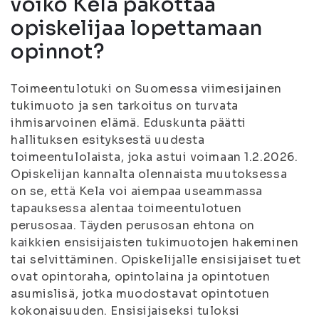
voiko Kela pakottaa
opiskelijaa lopettamaan
opinnot?
Toimeentulotuki on Suomessa viimesijainen
tukimuoto ja sen tarkoitus on turvata
ihmisarvoinen elämä. Eduskunta päätti
hallituksen esityksestä uudesta
toimeentulolaista, joka astui voimaan 1.2.2026.
Opiskelijan kannalta olennaista muutoksessa
on se, että Kela voi aiempaa useammassa
tapauksessa alentaa toimeentulotuen
perusosaa. Täyden perusosan ehtona on
kaikkien ensisijaisten tukimuotojen hakeminen
tai selvittäminen. Opiskelijalle ensisijaiset tuet
ovat opintoraha, opintolaina ja opintotuen
asumislisä, jotka muodostavat opintotuen
kokonaisuuden. Ensisijaiseksi tuloksi