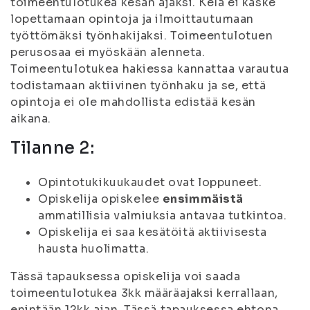
toimeentulotukea kesän ajaksi. Kela ei käske
lopettamaan opintoja ja ilmoittautumaan
työttömäksi työnhakijaksi. Toimeentulotuen
perusosaa ei myöskään alenneta.
Toimeentulotukea hakiessa kannattaa varautua
todistamaan aktiivinen työnhaku ja se, että
opintoja ei ole mahdollista edistää kesän
aikana.
Tilanne 2:
Opintotukikuukaudet ovat loppuneet.
Opiskelija opiskelee
ensimmäistä
ammatillisia valmiuksia antavaa tutkintoa.
Opiskelija ei saa kesätöitä aktiivisesta
hausta huolimatta.
Tässä tapauksessa opiskelija voi saada
toimeentulotukea 3kk määräajaksi kerrallaan,
enintään 12kk ajan. Tässä tapauksessa ehtona