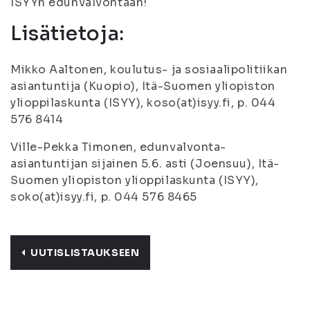
ISYYn edunvalvontaan!
Lisätietoja:
Mikko Aaltonen, koulutus- ja sosiaalipolitiikan
asiantuntija (Kuopio), Itä-Suomen yliopiston
ylioppilaskunta (ISYY), koso(at)isyy.fi, p. 044
576 8414
Ville-Pekka Timonen, edunvalvonta-
asiantuntijan sijainen 5.6. asti (Joensuu), Itä-
Suomen yliopiston ylioppilaskunta (ISYY),
soko(at)isyy.fi, p. 044 576 8465
UUTISLISTAUKSEEN