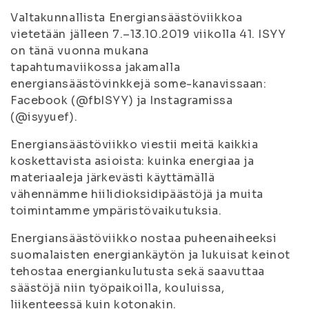
Valtakunnallista Energiansäästöviikkoa
vietetään jälleen 7.–13.10.2019 viikolla 41. ISYY
on tänä vuonna mukana
tapahtumaviikossa jakamalla
energiansäästövinkkejä some-kanavissaan:
Facebook (@fbISYY) ja Instagramissa
(@isyyuef).
Energiansäästöviikko viestii meitä kaikkia
koskettavista asioista: kuinka energiaa ja
materiaaleja järkevästi käyttämällä
vähennämme hiilidioksidipäästöjä ja muita
toimintamme ympäristövaikutuksia.
Energiansäästöviikko nostaa puheenaiheeksi
suomalaisten energiankäytön ja lukuisat keinot
tehostaa energiankulutusta sekä saavuttaa
säästöjä niin työpaikoilla, kouluissa,
liikenteessä kuin kotonakin.