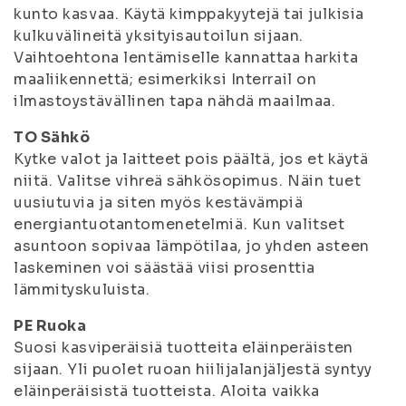
kunto kasvaa. Käytä kimppakyytejä tai julkisia
kulkuvälineitä yksityisautoilun sijaan.
Vaihtoehtona lentämiselle kannattaa harkita
maaliikennettä; esimerkiksi Interrail on
ilmastoystävällinen tapa nähdä maailmaa.
TO Sähkö
Kytke valot ja laitteet pois päältä, jos et käytä
niitä. Valitse vihreä sähkösopimus. Näin tuet
uusiutuvia ja siten myös kestävämpiä
energiantuotantomenetelmiä. Kun valitset
asuntoon sopivaa lämpötilaa, jo yhden asteen
laskeminen voi säästää viisi prosenttia
lämmityskuluista.
PE Ruoka
Suosi kasviperäisiä tuotteita eläinperäisten
sijaan. Yli puolet ruoan hiilijalanjäljestä syntyy
eläinperäisistä tuotteista. Aloita vaikka