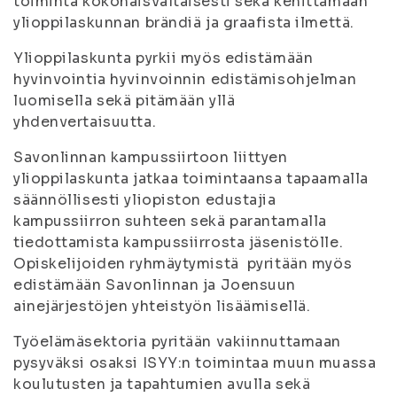
toiminta kokonaisvaltaisesti sekä kehittämään
ylioppilaskunnan brändiä ja graafista ilmettä.
Ylioppilaskunta pyrkii myös edistämään
hyvinvointia hyvinvoinnin edistämisohjelman
luomisella sekä pitämään yllä
yhdenvertaisuutta.
Savonlinnan kampussiirtoon liittyen
ylioppilaskunta jatkaa toimintaansa tapaamalla
säännöllisesti yliopiston edustajia
kampussiirron suhteen sekä parantamalla
tiedottamista kampussiirrosta jäsenistölle.
Opiskelijoiden ryhmäytymistä pyritään myös
edistämään Savonlinnan ja Joensuun
ainejärjestöjen yhteistyön lisäämisellä.
Työelämäsektoria pyritään vakiinnuttamaan
pysyväksi osaksi ISYY:n toimintaa muun muassa
koulutusten ja tapahtumien avulla sekä