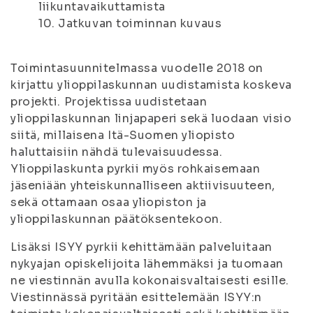
liikuntavaikuttamista
10. Jatkuvan toiminnan kuvaus
Toimintasuunnitelmassa vuodelle 2018 on
kirjattu ylioppilaskunnan uudistamista koskeva
projekti. Projektissa uudistetaan
ylioppilaskunnan linjapaperi sekä luodaan visio
siitä, millaisena Itä-Suomen yliopisto
haluttaisiin nähdä tulevaisuudessa.
Ylioppilaskunta pyrkii myös rohkaisemaan
jäseniään yhteiskunnalliseen aktiivisuuteen,
sekä ottamaan osaa yliopiston ja
ylioppilaskunnan päätöksentekoon.
Lisäksi ISYY pyrkii kehittämään palveluitaan
nykyajan opiskelijoita lähemmäksi ja tuomaan
ne viestinnän avulla kokonaisvaltaisesti esille.
Viestinnässä pyritään esittelemään ISYY:n