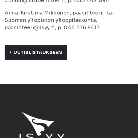
Jonnin@student.uef.fi, p. 050 4421894
Anna-Kristiina Mikkonen, pääsihteeri, Itä-
Suomen yliopiston ylioppilaskunta,
paasihteeri@isyy.fi, p. 044 576 8417
UUTISLISTAUKSEEN