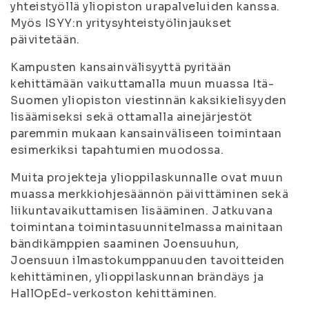
yhteistyöllä yliopiston urapalveluiden kanssa.
Myös ISYY:n yritysyhteistyölinjaukset
päivitetään.
Kampusten kansainvälisyyttä pyritään
kehittämään vaikuttamalla muun muassa Itä-
Suomen yliopiston viestinnän kaksikielisyyden
lisäämiseksi sekä ottamalla ainejärjestöt
paremmin mukaan kansainväliseen toimintaan
esimerkiksi tapahtumien muodossa.
Muita projekteja ylioppilaskunnalle ovat muun
muassa merkkiohjesäännön päivittäminen sekä
liikuntavaikuttamisen lisääminen. Jatkuvana
toimintana toimintasuunnitelmassa mainitaan
bändikämppien saaminen Joensuuhun,
Joensuun ilmastokumppanuuden tavoitteiden
kehittäminen, ylioppilaskunnan brändäys ja
HallOpEd-verkoston kehittäminen.