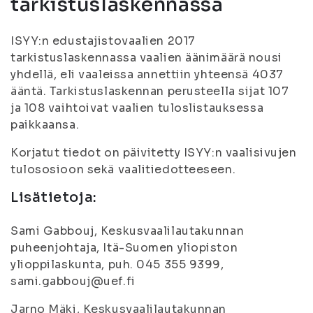
tarkistuslaskennassa
ISYY:n edustajistovaalien 2017
tarkistuslaskennassa vaalien äänimäärä nousi
yhdellä, eli vaaleissa annettiin yhteensä 4037
ääntä. Tarkistuslaskennan perusteella sijat 107
ja 108 vaihtoivat vaalien tuloslistauksessa
paikkaansa.
Korjatut tiedot on päivitetty ISYY:n vaalisivujen
tulososioon sekä vaalitiedotteeseen.
Lisätietoja:
Sami Gabbouj, Keskusvaalilautakunnan
puheenjohtaja, Itä-Suomen yliopiston
ylioppilaskunta, puh. 045 355 9399,
sami.gabbouj@uef.fi
Jarno Mäki, Keskusvaalilautakunnan