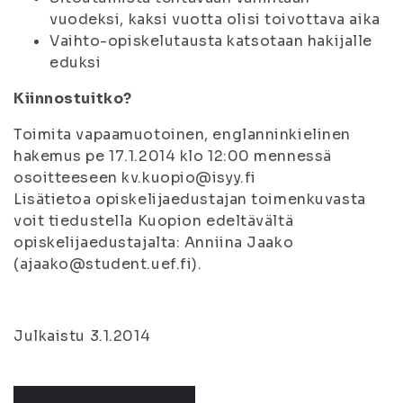
vuodeksi, kaksi vuotta olisi toivottava aika
Vaihto-opiskelutausta katsotaan hakijalle
eduksi
Kiinnostuitko?
Toimita vapaamuotoinen, englanninkielinen
hakemus pe 17.1.2014 klo 12:00 mennessä
osoitteeseen kv.kuopio@isyy.fi
Lisätietoa opiskelijaedustajan toimenkuvasta
voit tiedustella Kuopion edeltävältä
opiskelijaedustajalta: Anniina Jaako
(ajaako@student.uef.fi).
Julkaistu 3.1.2014