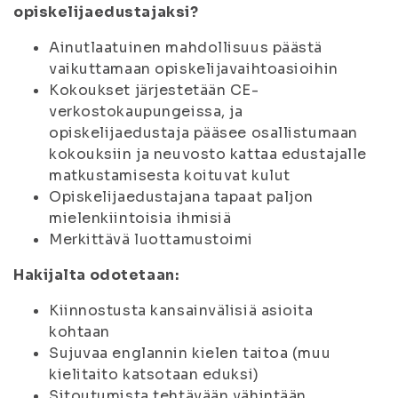
opiskelijaedustajaksi?
Ainutlaatuinen mahdollisuus päästä
vaikuttamaan opiskelijavaihtoasioihin
Kokoukset järjestetään CE-
verkostokaupungeissa, ja
opiskelijaedustaja pääsee osallistumaan
kokouksiin ja neuvosto kattaa edustajalle
matkustamisesta koituvat kulut
Opiskelijaedustajana tapaat paljon
mielenkiintoisia ihmisiä
Merkittävä luottamustoimi
Hakijalta odotetaan:
Kiinnostusta kansainvälisiä asioita
kohtaan
Sujuvaa englannin kielen taitoa (muu
kielitaito katsotaan eduksi)
Sitoutumista tehtävään vähintään