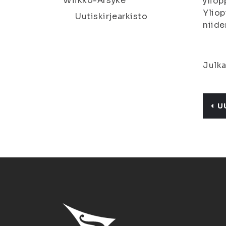
Wiikko-Ärsyke
yliop
Yliop
Uutiskirjearkisto
niide
Julka
U