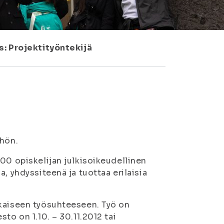
: Projektityöntekijä
öhön.
00 opiskelijan julkisoikeudellinen
, yhdyssiteenä ja tuottaa erilaisia
ikaiseen työsuhteeseen. Työ on
to on 1.10. – 30.11.2012 tai