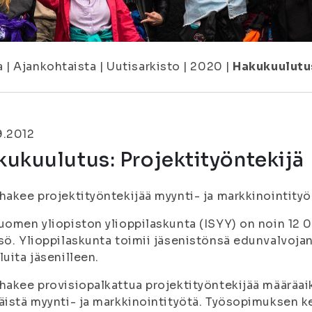
a
|
Ajankohtaista
|
Uutisarkisto
|
2020
|
Hakukuulutus
9.2012
ukuulutus: Projektityöntekijä
hakee projektityöntekijää myynti- ja markkinointity
uomen yliopiston ylioppilaskunta (ISYY) on noin 12 0
sö. Ylioppilaskunta toimii jäsenistönsä edunvalvojana
luita jäsenilleen.
hakee provisiopalkattua projektityöntekijää määräa
äistä myynti- ja markkinointityötä. Työsopimuksen kes