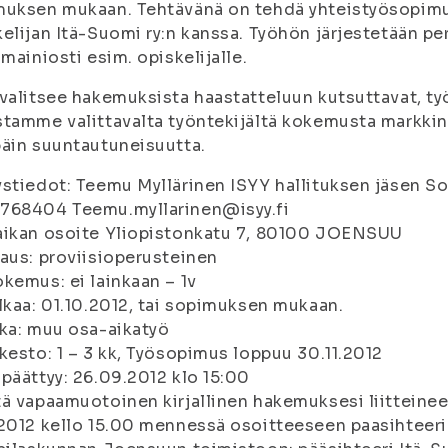
uksen mukaan. Tehtävänä on tehdä yhteistyösopimuk
elijan Itä-Suomi ry:n kanssa. Työhön järjestetään p
 mainiosti esim. opiskelijalle.
valitsee hakemuksista haastatteluun kutsuttavat, ty
tamme valittavalta työntekijältä kokemusta markkino
äin suuntautuneisuutta.
stiedot: Teemu Myllärinen ISYY hallituksen jäsen Sos
768404 Teemu.myllarinen@isyy.fi
aikan osoite Yliopistonkatu 7, 80100 JOENSUU
aus: proviisioperusteinen
kemus: ei lainkaan – 1v
lkaa: 01.10.2012, tai sopimuksen mukaan.
ka: muu osa-aikatyö
kesto: 1 – 3 kk, Työsopimus loppuu 30.11.2012
päättyy: 26.09.2012 klo 15:00
ä vapaamuotoinen kirjallinen hakemuksesi liitteineen
2012 kello 15.00 mennessä osoitteeseen paasihteeri@