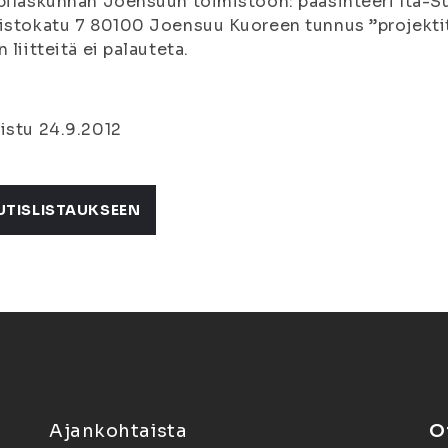
pilaskunnan Joensuun toimistoon: pääsihteeri Itä-S
istokatu 7 80100 Joensuu Kuoreen tunnus ”projekti
n liitteitä ei palauteta.
istu 24.9.2012
UTISLISTAUKSEEN
Ajankohtaista
O