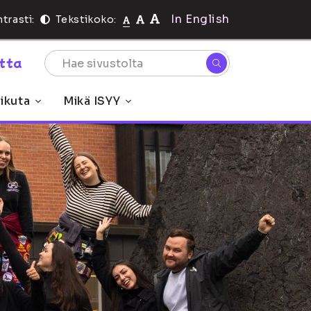
In English
trasti:
Tekstikoko:
rtta
ikuta
Mikä ISYY