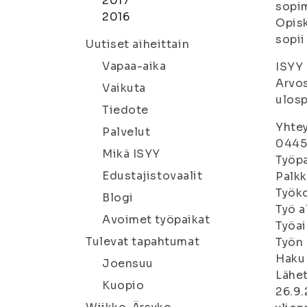
2017
sopim
2016
Opisk
sopii
Uutiset aiheittain
Vapaa-aika
ISYY 
Arvos
Vaikuta
ulosp
Tiedote
Yhtey
Palvelut
0445
Mikä ISYY
Työp
Edustajistovaalit
Palkk
Työko
Blogi
Työ a
Avoimet työpaikat
Työai
Tulevat tapahtumat
Työn 
Haku 
Joensuu
Lähet
Kuopio
26.9.