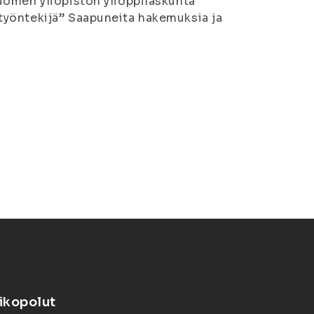
uomen yliopiston ylioppilaskunta
työntekijä” Saapuneita hakemuksia ja
ikopolut