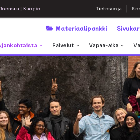
Kon
Joensuu | Kuopio
Tietosuoja
Materiaalipankki
Sivuka
Ajankohtaista
Palvelut
Vapaa-aika
Va