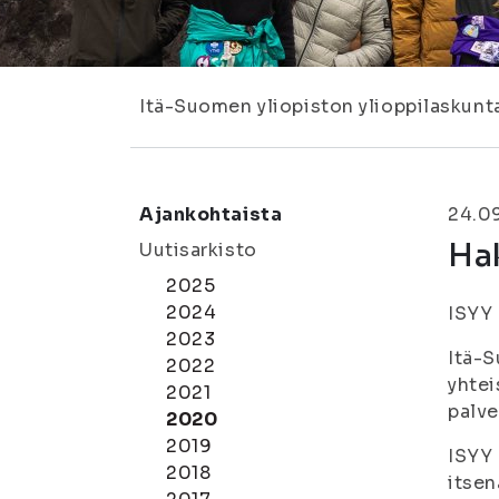
Itä-Suomen yliopiston ylioppilaskunt
Ajankohtaista
24.0
Hak
Uutisarkisto
2025
2024
ISYY 
2023
Itä-S
2022
yhtei
2021
palve
2020
2019
ISYY 
2018
itsen