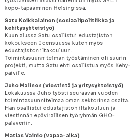
työstämisen lisäksi hänellä oli myös SYL:n
kopo-tapaaminen Helsingissä.
Satu Koikkalainen (sosiaalipolitiikka ja
kehitysyhteistyö)
Kuun alussa Satu osallistui edustajiston
kokoukseen Joensuussa kuten myös
edustajiston iltakouluun.
Toimintasuunnitelman työstäminen oli suurin
projekti, mutta Satu ehti osallistua myös Kehy-
päiville.
Juho Malinen (viestintä ja yritysyhteistyö)
Lokakuussa Juho työsti seuraavan vuoden
toimintasuunnitelmaa oman sektorinsa osalta.
Hän osallistui edustajiston iltakouluun ja
viestinnän epävirallisen työryhmän GHO-
palaveriin.
Matias Vainio (vapaa-aika)