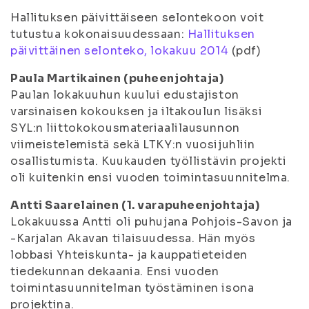
Hallituksen päivittäiseen selontekoon voit
tutustua kokonaisuudessaan:
Hallituksen
päivittäinen selonteko, lokakuu 2014
(pdf)
Paula Martikainen (puheenjohtaja)
Paulan lokakuuhun kuului edustajiston
varsinaisen kokouksen ja iltakoulun lisäksi
SYL:n liittokokousmateriaalilausunnon
viimeistelemistä sekä LTKY:n vuosijuhliin
osallistumista. Kuukauden työllistävin projekti
oli kuitenkin ensi vuoden toimintasuunnitelma.
Antti Saarelainen (1. varapuheenjohtaja)
Lokakuussa Antti oli puhujana Pohjois-Savon ja
-Karjalan Akavan tilaisuudessa. Hän myös
lobbasi Yhteiskunta- ja kauppatieteiden
tiedekunnan dekaania. Ensi vuoden
toimintasuunnitelman työstäminen isona
projektina.