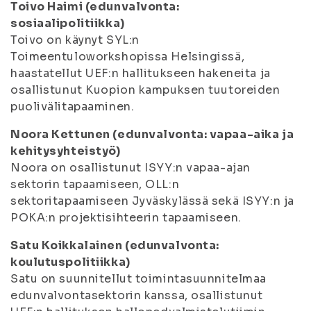
Toivo Haimi (edunvalvonta:
sosiaalipolitiikka)
Toivo on käynyt SYL:n
Toimeentuloworkshopissa Helsingissä,
haastatellut UEF:n hallitukseen hakeneita ja
osallistunut Kuopion kampuksen tuutoreiden
puolivälitapaaminen.
Noora Kettunen (edunvalvonta: vapaa-aika ja
kehitysyhteistyö)
Noora on osallistunut ISYY:n vapaa-ajan
sektorin tapaamiseen, OLL:n
sektoritapaamiseen Jyväskylässä sekä ISYY:n ja
POKA:n projektisihteerin tapaamiseen.
Satu Koikkalainen (edunvalvonta:
koulutuspolitiikka)
Satu on suunnitellut toimintasuunnitelmaa
edunvalvontasektorin kanssa, osallistunut