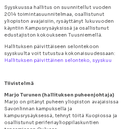
Syyskuussa hallitus on suunnitellut vuoden
2014 toimintasuunnitelmaa, osallistunut
yliopiston avajaisiin, rysäyttänyt lukuvuoden
käyntiin Kampusrysäyksissä ja osallistunut
edustajiston kokoukseen Tuusniemellä.
Hallituksen päivittäiseen selontekoon
syyskuulta voit tutustua kokonaisuudessaan:
Hallituksen päivittäinen selonteko, syyskuu
Tiivistelmä
Marjo Turunen (hallituksen puheenjohtaja)
Marjo on pitänyt puheen yliopiston avajaisissa
Savonlinnan kampuksella ja
kampusrysäyksessä, tehnyt töitä Kuopiossa ja
osallistunut periferiaylioppilaskuntien