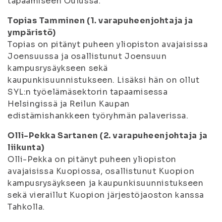
tapaamiseen Oulussa.
Topias Tamminen (1. varapuheenjohtaja ja
ympäristö)
Topias on pitänyt puheen yliopiston avajaisissa
Joensuussa ja osallistunut Joensuun
kampusrysäykseen sekä
kaupunkisuunnistukseen. Lisäksi hän on ollut
SYL:n työelämäsektorin tapaamisessa
Helsingissä ja Reilun Kaupan
edistämishankkeen työryhmän palaverissa.
Olli-Pekka Sartanen (2. varapuheenjohtaja ja
liikunta)
Olli-Pekka on pitänyt puheen yliopiston
avajaisissa Kuopiossa, osallistunut Kuopion
kampusrysäykseen ja kaupunkisuunnistukseen
sekä vieraillut Kuopion järjestöjaoston kanssa
Tahkolla.