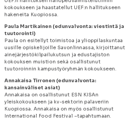
UEF:n hallituksen hallopedvalmistelutiimin
kokoukseen ja haastatellut UEF:n hallitukseen
hakeneita Kuopiossa.
Paula Martikainen (edunvalvonta: viestintä ja
tuutorointi)
Paula on esitellyt toimistoa ja ylioppilaskuntaa
uusille opiskelijoille Savonlinnassa, kirjoittanut
ainejärjestökilpailukutsun ja edustajiston
kokouksen muistion sekä osallistunut
tuutoroinnin kampustyöryhmän kokoukseen.
Annakaisa Tirronen (edunvalvonta:
kansainväliset asiat)
Annakaisa on osallistunut ESN KISAn
yleiskokoukseen ja kv-sektorin palaveriin
Kuopiossa. Annakaisa on myös osallistunut
International Food Festival –tapahtumaan.