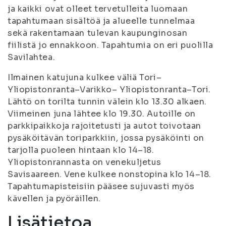
ja kaikki ovat olleet tervetulleita luomaan
tapahtumaan sisältöä ja alueelle tunnelmaa
sekä rakentamaan tulevan kaupunginosan
fiilistä jo ennakkoon. Tapahtumia on eri puolilla
Savilahtea.
Ilmainen katujuna kulkee väliä Tori–
Yliopistonranta–Varikko– Yliopistonranta–Tori.
Lähtö on torilta tunnin välein klo 13.30 alkaen.
Viimeinen juna lähtee klo 19.30. Autoille on
parkkipaikkoja rajoitetusti ja autot toivotaan
pysäköitävän toriparkkiin, jossa pysäköinti on
tarjolla puoleen hintaan klo 14–18.
Yliopistonrannasta on venekuljetus
Savisaareen. Vene kulkee nonstopina klo 14–18.
Tapahtumapisteisiin pääsee sujuvasti myös
kävellen ja pyöräillen.
Lisätietoa