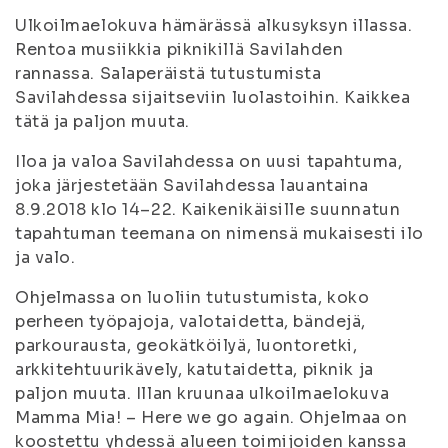
Ulkoilmaelokuva hämärässä alkusyksyn illassa.
Rentoa musiikkia piknikillä Savilahden
rannassa. Salaperäistä tutustumista
Savilahdessa sijaitseviin luolastoihin. Kaikkea
tätä ja paljon muuta.
Iloa ja valoa Savilahdessa on uusi tapahtuma,
joka järjestetään Savilahdessa lauantaina
8.9.2018 klo 14–22. Kaikenikäisille suunnatun
tapahtuman teemana on nimensä mukaisesti ilo
ja valo.
Ohjelmassa on luoliin tutustumista, koko
perheen työpajoja, valotaidetta, bändejä,
parkourausta, geokätköilyä, luontoretki,
arkkitehtuurikävely, katutaidetta, piknik ja
paljon muuta. Illan kruunaa ulkoilmaelokuva
Mamma Mia! – Here we go again. Ohjelmaa on
koostettu yhdessä alueen toimijoiden kanssa