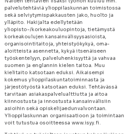
Näiden tehtävien lisäksi työhön kuuluu mm.
palvelutehtäviä ylioppilaskunnan toimistossa
sekä selviytymispakkausten jako, huolto ja
ylläpito. Hakijalta edellytetään
yliopisto-/korkeakouluopintoja, tietämystä
korkeakoulujen kansainvälisyysasioista,
organisointitaitoja, yhteistyökykyä, oma-
aloitteista asennetta, kykyä itsenäiseen
työskentelyyn, palveluhenkisyyttä ja vahvaa
suomen ja englannin kielen taitoa. Muu
kielitaito katsotaan eduksi. Aikaisempi
kokemus ylioppilaskuntatoiminnasta ja
järjestötyöstä katsotaan eduksi. Tehtävässä
tarvitaan asiakaspalvelualttiutta ja aitoa
kiinnostusta ja innostusta kansainvälisiin
asioihin sekä opiskelijaedunvalvontaan.
Ylioppilaskunnan organisaatioon ja toimintaan
voit tutustua osoitteessa www.isyy.fi.