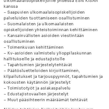
ulkomaalaisopiskelijoille yhdessä ESN KISAn
kanssa
– Saapuvien ulkomaalaisopiskelijoiden
palveluiden tuottamiseen osallistuminen
– Suomalaisten ja ulkomaalaisten
opiskelijoiden yhteistoiminnan kehittäminen
– Kansainvälisten asioiden viestintään
osallistuminen
– Toimenkuvan kehittäminen
– Kv-asioiden valmistelu ylioppilaskunnan
hallitukselle ja edustajistolle
– Tapahtumien järjestelytehtävät
– Päätösluetteloiden kirjoittaminen,
kilpailutukset ja tarjouspyynnöt, tapahtumien ja
kokousten käytännön järjestelyt
– Toimistotyöt ja asiakaspalvelu
– Edustajistovaalien järjestelyt
– Muut pääsihteerin määräämät tehtävät