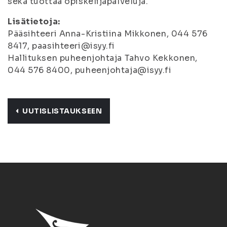
sekä tuottaa opiskelijapalveluja.
Lisätietoja:
Pääsihteeri Anna-Kristiina Mikkonen, 044 576
8417, paasihteeri@isyy.fi
Hallituksen puheenjohtaja Tahvo Kekkonen,
044 576 8400, puheenjohtaja@isyy.fi
UUTISLISTAUKSEEN