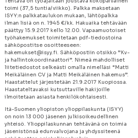
Tehtävä on työajaltaan joustava kokopäiväinen
toimi (37,5 tuntia/viikko). Palkka maksetaan
ISYY:n palkkataulukon mukaan, lähtöpalkka
ilman lisiä on n. 1945 €/kk. Hakuaika tehtävään
päättyy 15.9.2017 kello 12.00. Vapaamuotoiset
työhakemukset toimitetaan pdf-tiedostoina
sähköpostitse osoitteeseen:
hakemukset@isyy.fi. Sähköpostiin otsikko ”Kv-
ja hallintokoordinaattori”. Nimeä mahdolliset
liitetiedostot selkeästi omalla nimelläsi “Matti
Meikäläinen CV ja Matti Meikäläinen hakemus”.
Haastattelut järjestetään 21.9.2017 Kuopiossa.
Haastateltavaksi kutsuttaville hakijoille
ilmoitetaan asiasta henkilökohtaisesti.
Itä-Suomen yliopiston ylioppilaskunta (ISYY)
on noin 13 000 jäsenen julkisoikeudellinen
yhteisö. Ylioppilaskunnan tehtävänä on toimia
jäsenistönsä edunvalvojana ja yhdyssiteenä