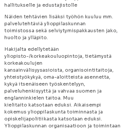
hallitukselle ja edustajistolle
Näiden tehtävien lisäksi työhön kuuluu mm.
palvelutehtäviä ylioppilaskunnan
toimistossa sekä selviytymispakkausten jako,
huolto ja ylläpito.
Hakijalta edellytetään
yliopisto-/korkeakouluopintoja, tietämystä
korkeakoulujen
kansainvälisyysasioista, organisointitaitoja,
yhteistyökykyä, oma-aloitteista asennetta,
kykyä itsenäiseen työskentelyyn,
palveluhenkisyyttä ja vahvaa suomen ja
englanninkielen taitoa. Muu
kielitaito katsotaan eduksi. Aikaisempi
kokemus ylioppilaskunta toiminnasta ja
opiskelijapolitiikasta katsotaan eduksi.
Ylioppilaskunnan organisaatioon ja toimintaan