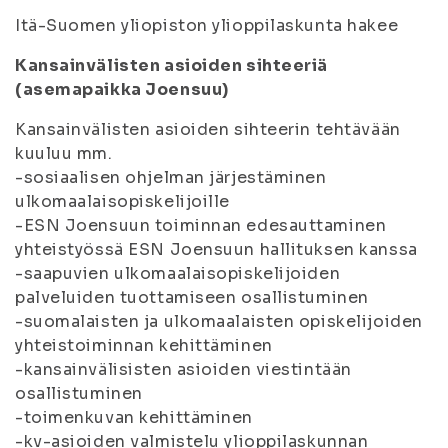
Itä-Suomen yliopiston ylioppilaskunta hakee
Kansainvälisten asioiden sihteeriä
(asemapaikka Joensuu)
Kansainvälisten asioiden sihteerin tehtävään
kuuluu mm.
-sosiaalisen ohjelman järjestäminen
ulkomaalaisopiskelijoille
-ESN Joensuun toiminnan edesauttaminen
yhteistyössä ESN Joensuun hallituksen kanssa
-saapuvien ulkomaalaisopiskelijoiden
palveluiden tuottamiseen osallistuminen
-suomalaisten ja ulkomaalaisten opiskelijoiden
yhteistoiminnan kehittäminen
-kansainvälisisten asioiden viestintään
osallistuminen
-toimenkuvan kehittäminen
-kv-asioiden valmistelu ylioppilaskunnan