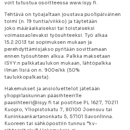
voit tutustua osoitteessa www.isyy.fi.
Tehtävä on työajaltaan joustava puolipäiväinen
toimi (n. 19 tuntia/viikko) ja täytetään
joko määräaikaiseksi tai toistaiseksi
voimassaolevaksi työsuhteeksi. Työ alkaa
15.2.2013 tai sopimuksen mukaan ja
perehdyttämisjakso pyritään sovittamaan
ennen työsuhteen alkua. Palkka maksetaan
ISYY:n palkkataulukon mukaan, lähtöpalkka
ilman lisiä on n. 900e/kk (50%
taulukkopalkasta).
Hakemukset ja ansioluettelot jätetään
ylioppilaskunnan pääsihteerille
paasihteeri@isyy.fi tai postitse PL 1627, 70211
Kuopio, Yliopistokatu 7, 80100 Joensuu tai
Kuninkaankartanonkatu 5, 57101 Savonlinna.
Kuoreen tai sähköpostiin tunnus ”kv-