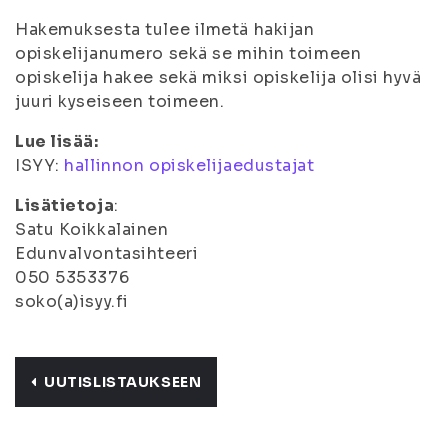
Hakemuksesta tulee ilmetä hakijan
opiskelijanumero sekä se mihin toimeen
opiskelija hakee sekä miksi opiskelija olisi hyvä
juuri kyseiseen toimeen.
Lue lisää:
ISYY:
hallinnon opiskelijaedustajat
Lisätietoja
:
Satu Koikkalainen
Edunvalvontasihteeri
050 5353376
soko(a)isyy.fi
UUTISLISTAUKSEEN