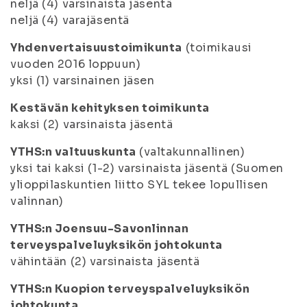
neljä (4) varsinaista jäsentä
neljä (4) varajäsentä
Yhdenvertaisuustoimikunta
(toimikausi
vuoden 2016 loppuun)
yksi (1) varsinainen jäsen
Kestävän kehityksen toimikunta
kaksi (2) varsinaista jäsentä
YTHS:n valtuuskunta
(valtakunnallinen)
yksi tai kaksi (1-2) varsinaista jäsentä (Suomen
ylioppilaskuntien liitto SYL tekee lopullisen
valinnan)
YTHS:n Joensuu-Savonlinnan
terveyspalveluyksikön johtokunta
vähintään (2) varsinaista jäsentä
YTHS:n Kuopion terveyspalveluyksikön
johtokunta