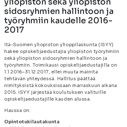
yliopiston sekä yliopiston
sidosryhmien hallintoon ja
työryhmiin kaudelle 2016-
2017
Itä-Suomen yliopiston ylioppilaskunta (ISYY)
hakee opiskelijaedustajia yliopiston työryhmiin
sekä yliopiston sidosryhmien hallintoon ja
työryhmiin. Toimikausi opiskelijaedustajilla on
1.1.2016–31.12.2017, ellei muuta mainita
tehtävän yhteydessä. Hallitus päättää
nimityksistä kokouksissaan marraskuun aikana
2015. ISYY järjestää koulutuksen valituille
opiskelijaedustajille kauden alussa.
Haussa on:
Opintotukilautakunta