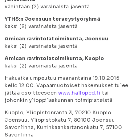
vähintään (2) varsinaista jäsentä
YTHS:n Joensuun terveystyöryhmä
kaksi (2) varsinaista jäsentä
Amican ravintolatoimikunta, Joensuu
kaksi (2) varsinaista jäsentä
Amican ravintolatoimikunta, Kuopio
kaksi (2) varsinaista jäsentä
Hakuaika umpeutuu maanantaina 19.10.2015
kello 12.00. Vapaamuotoiset hakemukset tulee
jättää osoitteeseen
www.halloped.fi
tai
johonkin ylioppilaskunnan toimipisteistä:
Kuopio, Yliopistonranta 3, 70210 Kuopio
Joensuu, Yliopistokatu 7, 80100 Joensuu
Savonlinna, Kuninkaankartanonkatu 7, 57100
Savonlinna