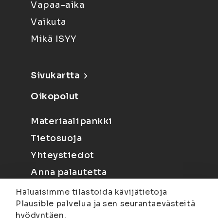
Vapaa-aika
Vaikuta
Mikä ISYY
Sivukartta
Oikopolut
Materiaalipankki
Tietosuoja
Yhteystiedot
Anna palautetta
Haluaisimme tilastoida kävijätietoja
Plausible palvelua ja sen seurantaevästeitä
hyödyntäen.