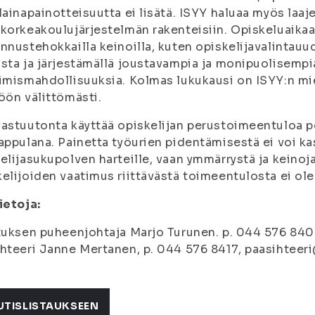
lainapainotteisuutta ei lisätä. ISYY haluaa myös laa
korkeakoulujärjestelmän rakenteisiin. Opiskeluaika
nnustehokkailla keinoilla, kuten opiskelijavalintauud
sta ja järjestämällä joustavampia ja monipuolisempi
imismahdollisuuksia. Kolmas lukukausi on ISYY:n mi
öön välittömästi.
astuutonta käyttää opiskelijan perustoimeentuloa po
appulana. Painetta työurien pidentämisestä ei voi k
elijasukupolven harteille, vaan ymmärrystä ja keinoja
elijoiden vaatimus riittävästä toimeentulosta ei ole
ietoja:
tuksen puheenjohtaja Marjo Turunen. p. 044 576 840
hteeri Janne Mertanen, p. 044 576 8417, paasihteeri
UTISLISTAUKSEEN