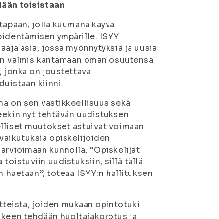
lään toisistaan
 tapaan, jolla kuumana käyvä
pidentämisen ympärille. ISYY
aaja asia, jossa myönnytyksiä ja uusia
i on valmis kantamaan oman osuutensa
, jonka on joustettava
uistaan kiinni.
na on sen vastikkeellisuus sekä
eekin nyt tehtävän uudistuksen
elliset muutokset astuivat voimaan
vaikutuksia opiskelijoiden
 arvioimaan kunnolla. “Opiskelijat
oistuviin uudistuksiin, sillä tällä
n haetaan”, toteaa ISYY:n hallituksen
oitteista, joiden mukaan opintotuki
ukeen tehdään huoltajakorotus ja