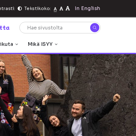
In English
trasti:
Tekstikoko:
rtta
ikuta
Mikä ISYY