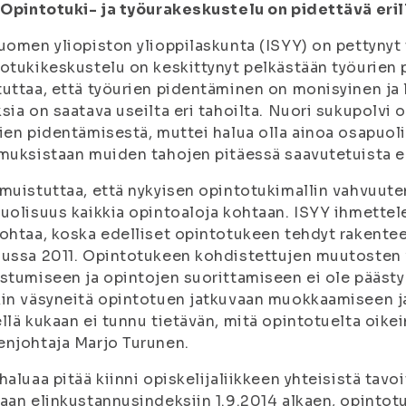
 Opintotuki- ja työurakeskustelu on pidettävä eril
uomen yliopiston ylioppilaskunta (ISYY) on pettynyt
otukikeskustelu on keskittynyt pelkästään työurien 
uttaa, että työurien pidentäminen on monisyinen ja l
sia on saatava useilta eri tahoilta. Nuori sukupolv
ien pidentämisestä, muttei halua olla ainoa osapuoli
muksistaan muiden tahojen pitäessä saavutetuista ed
muistuttaa, että nykyisen opintotukimallin vahvuute
uolisuus kaikkia opintoaloja kohtaan. ISYY ihmettel
ohtaa, koska edelliset opintotukeen tehdyt rakente
ussa 2011. Opintotukeen kohdistettujen muutosten 
stumiseen ja opintojen suorittamiseen ei ole päästy
in väsyneitä opintotuen jatkuvaan muokkaamiseen ja t
llä kukaan ei tunnu tietävän, mitä opintotuelta oikei
njohtaja Marjo Turunen.
haluaa pitää kiinni opiskelijaliikkeen yhteisistä tav
aan elinkustannusindeksiin 1.9.2014 alkaen, opintot