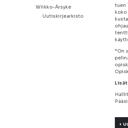
tuen 
Wiikko-Ärsyke
koko 
Uutiskirjearkisto
kusta
ohjau
tentt
käytt
“On v
pelin
opisk
Opisk
Lisät
Halli
Pääsi
U