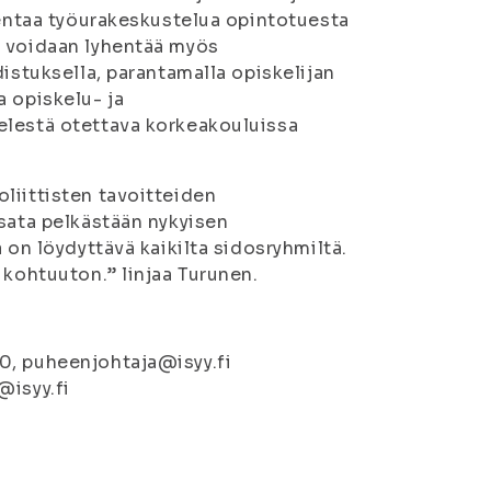
jentaa työurakeskustelua opintotuesta
a voidaan lyhentää myös
istuksella, parantamalla opiskelijan
a opiskelu- ja
elestä otettava korkeakouluissa
liittisten tavoitteiden
asata pelkästään nykyisen
 on löydyttävä kaikilta sidosryhmiltä.
 kohtuuton.” linjaa Turunen.
0, puheenjohtaja@isyy.fi
@isyy.fi