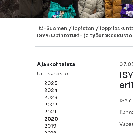
Itä-Suomen yliopiston ylioppilaskunt
ISYY: Opintotuki- ja työurakeskustel
Ajankohtaista
07.0
ISY
Uutisarkisto
eri
2025
2024
2023
ISYY 
2022
2021
Kann
2020
Vapaa
2019