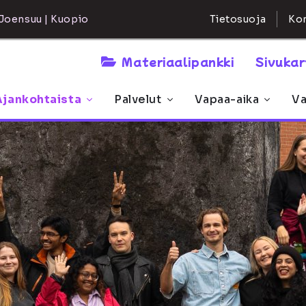
Kon
Joensuu | Kuopio
Tietosuoja
Materiaalipankki
Sivuka
Ajankohtaista
Palvelut
Vapaa-aika
Va