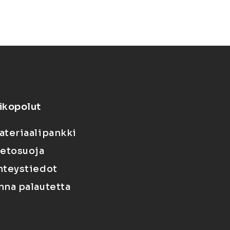
ikopolut
ateriaalipankki
ietosuoja
hteystiedot
nna palautetta