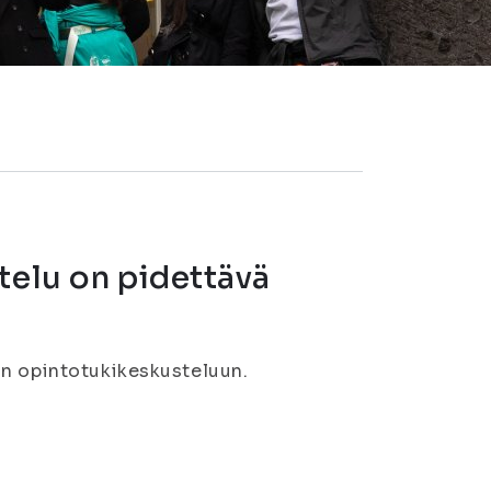
telu on pidettävä
än opintotukikeskusteluun.