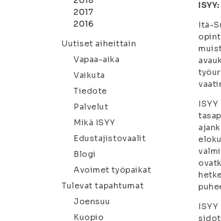
2018
ISYY:
2017
2016
Itä-S
opint
Uutiset aiheittain
muist
Vapaa-aika
avauk
työur
Vaikuta
vaati
Tiedote
ISYY 
Palvelut
tasap
Mikä ISYY
ajank
Edustajistovaalit
eloku
valmi
Blogi
ovatk
Avoimet työpaikat
hetke
Tulevat tapahtumat
puhee
Joensuu
ISYY 
Kuopio
sidot