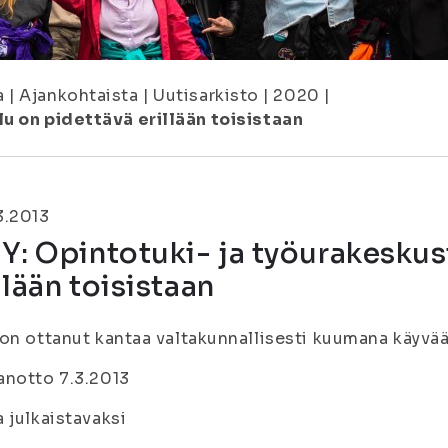
a
|
Ajankohtaista
|
Uutisarkisto
|
2020
|
u on pidettävä erillään toisistaan
3.2013
Y: Opintotuki- ja työurakeskus
llään toisistaan
on ottanut kantaa valtakunnallisesti kuumana käyvä
anotto 7.3.2013
 julkaistavaksi