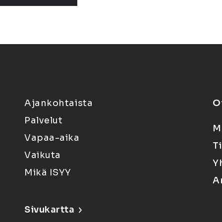
Ajankohtaista
O
Palvelut
M
Vapaa-aika
T
Vaikuta
Y
Mikä ISYY
A
Sivukartta