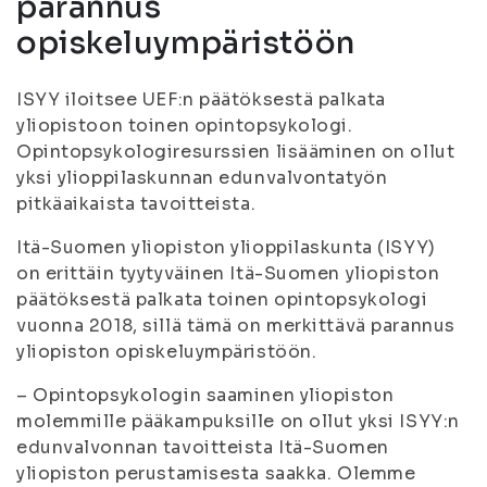
parannus
opiskeluympäristöön
ISYY iloitsee UEF:n päätöksestä palkata
yliopistoon toinen opintopsykologi.
Opintopsykologiresurssien lisääminen on ollut
yksi ylioppilaskunnan edunvalvontatyön
pitkäaikaista tavoitteista.
Itä-Suomen yliopiston ylioppilaskunta (ISYY)
on erittäin tyytyväinen Itä-Suomen yliopiston
päätöksestä palkata toinen opintopsykologi
vuonna 2018, sillä tämä on merkittävä parannus
yliopiston opiskeluympäristöön.
– Opintopsykologin saaminen yliopiston
molemmille pääkampuksille on ollut yksi ISYY:n
edunvalvonnan tavoitteista Itä-Suomen
yliopiston perustamisesta saakka. Olemme