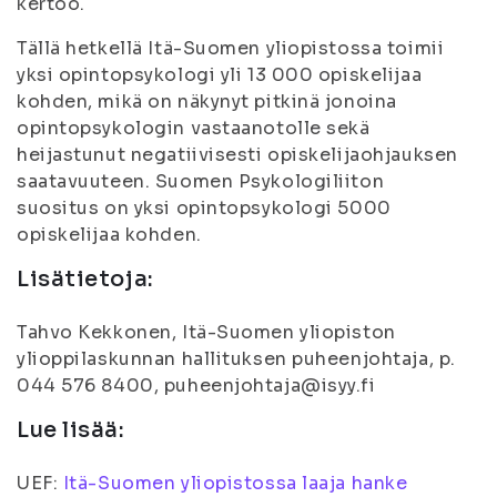
kertoo.
Tällä hetkellä Itä-Suomen yliopistossa toimii
yksi opintopsykologi yli 13 000 opiskelijaa
kohden, mikä on näkynyt pitkinä jonoina
opintopsykologin vastaanotolle sekä
heijastunut negatiivisesti opiskelijaohjauksen
saatavuuteen. Suomen Psykologiliiton
suositus on yksi opintopsykologi 5000
opiskelijaa kohden.
Lisätietoja:
Tahvo Kekkonen, Itä-Suomen yliopiston
ylioppilaskunnan hallituksen puheenjohtaja, p.
044 576 8400, puheenjohtaja@isyy.fi
Lue lisää:
UEF:
Itä-Suomen yliopistossa laaja hanke