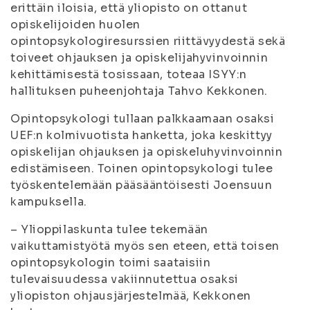
erittäin iloisia, että yliopisto on ottanut
opiskelijoiden huolen
opintopsykologiresurssien riittävyydestä sekä
toiveet ohjauksen ja opiskelijahyvinvoinnin
kehittämisestä tosissaan, toteaa ISYY:n
hallituksen puheenjohtaja Tahvo Kekkonen.
Opintopsykologi tullaan palkkaamaan osaksi
UEF:n kolmivuotista hanketta, joka keskittyy
opiskelijan ohjauksen ja opiskeluhyvinvoinnin
edistämiseen. Toinen opintopsykologi tulee
työskentelemään pääsääntöisesti Joensuun
kampuksella.
– Ylioppilaskunta tulee tekemään
vaikuttamistyötä myös sen eteen, että toisen
opintopsykologin toimi saataisiin
tulevaisuudessa vakiinnutettua osaksi
yliopiston ohjausjärjestelmää, Kekkonen