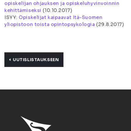
opiskelijan ohjauksen ja opiskeluhyvinvoinnin
kehittämiseksi
(10.10.2017)
ISYY:
Opiskelijat kaipaavat Itä-Suomen
yliopistoon toista opintopsykologia
(29.8.2017)
UUTISLISTAUKSEEN