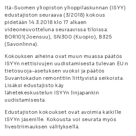
Itä-Suomen yliopiston ylioppilaskunnan (ISYY)
edustajiston seuraava (3/2018) kokous
pidetään 14.3.2018 klo 17 alkaen
videoneuvotteluna seuraavissa tiloissa:
BOR101(Joensuu), SN300 (Kuopio), B325
(Savonlinna).
Kokouksen aiheina ovat muun muassa päätös
ISYYn nettisivujen uudistamisesta tulevan EU:n
tietosuoja-asetuksen vuoksi ja päätös
Suvantokadun remonttiin liittyvistä seikoista.
Lisäksi edustajisto käy
lähetekeskustelun ISYYn linjapankin
uudistamisesta.
Edustajiston kokoukset ovat avoimia kaikille
ISYYn jäsenille. Kokousta voi seurata myös
livestriimauksen välityksellä.