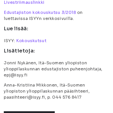
Livestriimauslinkki
Edustajiston kokouskutsu 3/2018
on
luettavissa ISYYn verkkosivuilla.
Lue lisää:
ISYY:
Kokouskutsut
Lisätietoja:
Jonni Nykänen, Itä-Suomen yliopiston
ylioppilaskunnan edustajiston puheenjohtaja,
epj@isyy.fi
Anna-Kristiina Mikkonen, Itä-Suomen
yliopiston ylioppilaskunnan pääsihteeri,
paasihteeri@isyy.fi, p. 044 576 8417