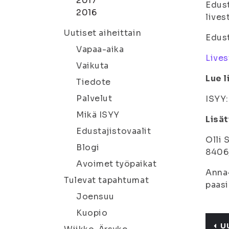
2017
Edust
2016
lives
Uutiset aiheittain
Edust
Vapaa-aika
Lives
Vaikuta
Lue l
Tiedote
Palvelut
ISYY
Mikä ISYY
Lisät
Edustajistovaalit
Olli 
Blogi
8406,
Avoimet työpaikat
Anna-
Tulevat tapahtumat
paasi
Joensuu
Kuopio
U