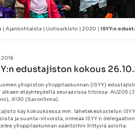
a
|
Ajankohtaista
|
Uutisarkisto
|
2020
|
ISYY:n edust
.2016
Y:n edustajiston kokous 26.10
uomen yliopiston ylioppilaskunnan (ISYY) edustajis
7 alkaen etäyhteydellä seuraavissa tiloissa: AU205
io), A130 (Savonlinna).
ajisto käy kokouksessa mm. lähetekeskustelun ISY
löistä ja suunta-viivoista, nimeää ISYY:n delegaatio
telee ylioppilaskunnan sääntöihin liittyviä asioita.