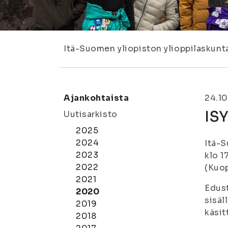
Itä-Suomen yliopiston ylioppilaskunt
Ajankohtaista
24.10
ISY
Uutisarkisto
2025
2024
Itä-S
2023
klo 1
2022
(Kuop
2021
Edust
2020
sisäl
2019
käsit
2018