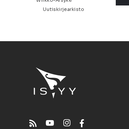
Wiikko-Ärsyke
Uutiskirjearkisto