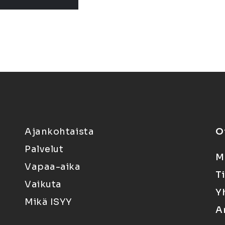
Ajankohtaista
O
Palvelut
M
Vapaa-aika
T
Vaikuta
Y
Mikä ISYY
A