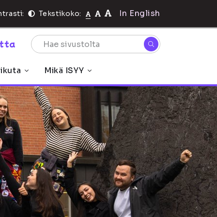
In English
trasti:
Tekstikoko:
rtta
ikuta
Mikä ISYY