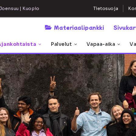
Kon
Joensuu | Kuopio
Tietosuoja
Materiaalipankki
Sivuka
Ajankohtaista
Palvelut
Vapaa-aika
Va