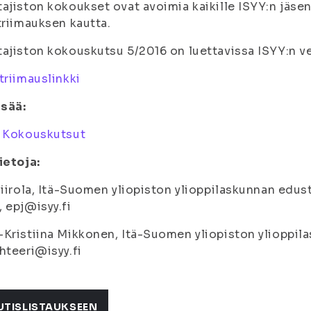
ajiston kokoukset ovat avoimia kaikille ISYY:n jäsen
triimauksen kautta.
ajiston kokouskutsu 5/2016 on luettavissa ISYY:n ve
triimauslinkki
isää:
:
Kokouskutsut
ietoja:
Siirola, Itä-Suomen yliopiston ylioppilaskunnan edus
 epj@isyy.fi
Kristiina Mikkonen, Itä-Suomen yliopiston ylioppila
hteeri@isyy.fi
UTISLISTAUKSEEN