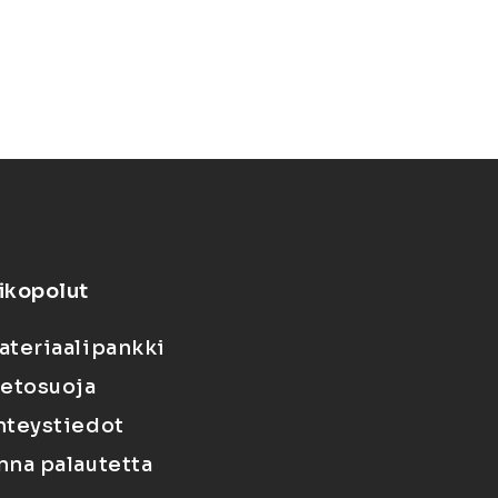
ikopolut
ateriaalipankki
ietosuoja
hteystiedot
nna palautetta