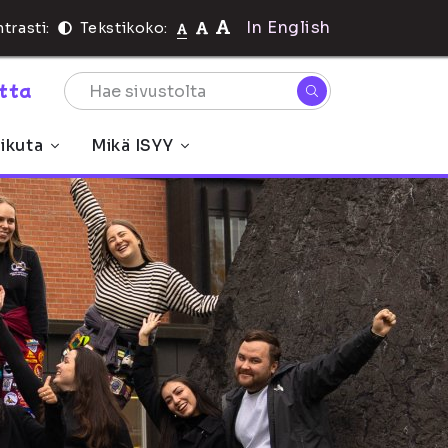
In English
trasti:
Tekstikoko:
rtta
ikuta
Mikä ISYY