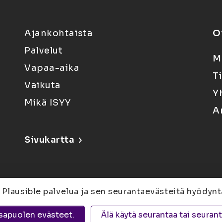
Ajankohtaista
O
Palvelut
M
Vapaa-aika
T
Vaikuta
Y
Mikä ISYY
A
Sivukartta
 Plausible palvelua ja sen seurantaevästeitä hyödynt
6, 80100 Joensuu |
Kuopio
Yliopistonranta 15,
sapuolen evästeet.
Älä käytä seurantaa tai seuran