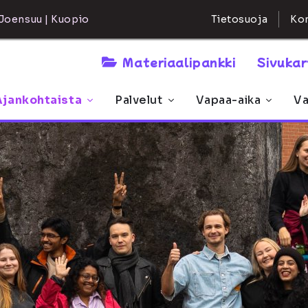
Kon
Joensuu | Kuopio
Tietosuoja
Materiaalipankki
Sivuka
Ajankohtaista
Palvelut
Vapaa-aika
Va