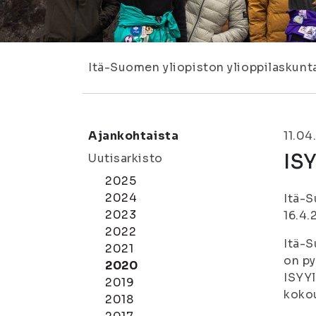
Itä-Suomen yliopiston ylioppilaskunt
Ajankohtaista
11.04
ISY
Uutisarkisto
2025
2024
Itä-S
2023
16.4.
2022
Itä-S
2021
on py
2020
ISYYl
2019
koko
2018