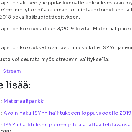
ajisto valitsee ylioppilaskunnalle kokouksessaan m
telee mm. ylioppilaskunnan toimintakertomuksen ja ti
.2018 sekä lisäbudjettiesityksen.
ajiston kokouskutsun 3/2019 löydät Materiaalipanki
ajiston kokoukset ovat avoimia kaikille ISYYn jäseni
sta voi seurata myös streamin välityksellä:
i:
Stream
 lisää:
i:
Materiaalipankki
i:
Avoin haku ISYYn hallitukseen loppuvuodelle 2019
i:
ISYYn hallituksen puheenjohtaja jättää tehtävänsä 
2019)