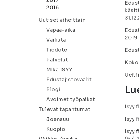
2017
Edust
2016
käsit
31.12
Uutiset aiheittain
Vapaa-aika
Edust
2019.
Vaikuta
Tiedote
Edust
Palvelut
Kokou
Mikä ISYY
Uef.f
Edustajistovaalit
Lue
Blogi
Avoimet työpaikat
Isyy.f
Tulevat tapahtumat
Isyy.f
Joensuu
Kuopio
Isyy.f
(5.4.