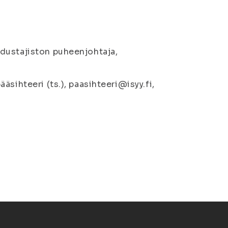
dustajiston puheenjohtaja,
sihteeri (ts.), paasihteeri@isyy.fi,