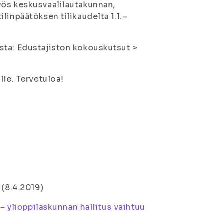
yös keskusvaalilautakunnan,
linpäätöksen tilikaudelta 1.1.–
sta: Edustajiston kokouskutsut >
lle. Tervetuloa!
(8.4.2019)
– ylioppilaskunnan hallitus vaihtuu