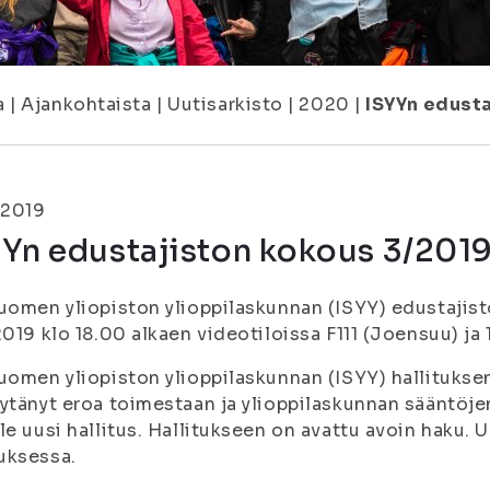
a
|
Ajankohtaista
|
Uutisarkisto
|
2020
|
ISYYn edusta
.2019
Yn edustajiston kokous 3/2019 
uomen yliopiston ylioppilaskunnan (ISYY) edustajist
2019 klo 18.00 alkaen videotiloissa F111 (Joensuu) ja
uomen yliopiston ylioppilaskunnan (ISYY) hallituks
ytänyt eroa toimestaan ja ylioppilaskunnan sääntöjen
le uusi hallitus. Hallitukseen on avattu avoin haku. U
uksessa.