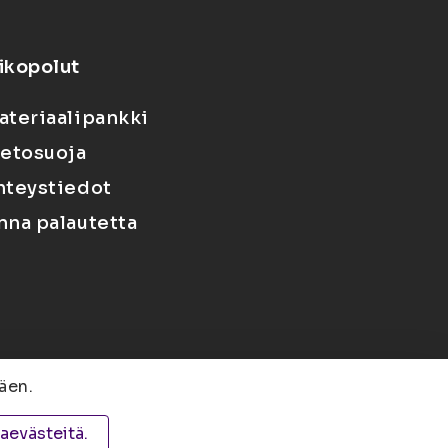
ikopolut
ateriaalipankki
ietosuoja
hteystiedot
nna palautetta
äen.
 PL 1627, 70211 Kuopio
taevästeitä.