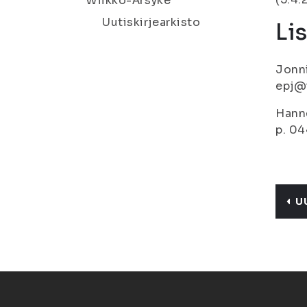
Wiikko-Ärsyke
Uutiskirjearkisto
Li
Jonni
epj@i
Hanne
p. 04
U