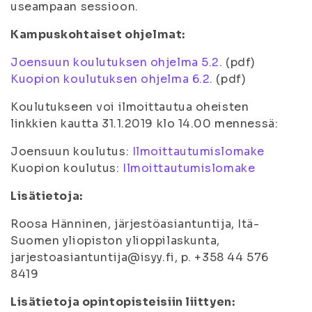
useampaan sessioon.
Kampuskohtaiset ohjelmat:
Joensuun koulutuksen ohjelma 5.2.
(pdf)
Kuopion koulutuksen ohjelma 6.2.
(pdf)
Koulutukseen voi ilmoittautua oheisten
linkkien kautta 31.1.2019 klo 14.00 mennessä:
Joensuun koulutus:
Ilmoittautumislomake
Kuopion koulutus:
Ilmoittautumislomake
Lisätietoja:
Roosa Hänninen, järjestöasiantuntija, Itä-
Suomen yliopiston ylioppilaskunta,
jarjestoasiantuntija@isyy.fi, p. +358 44 576
8419
Lisätietoja opintopisteisiin liittyen: