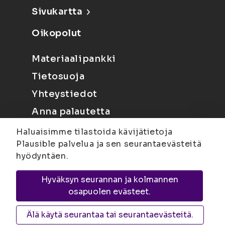
Sivukartta
Oikopolut
Materiaalipankki
Tietosuoja
Yhteystiedot
Anna palautetta
Haluaisimme tilastoida kävijätietoja
Plausible palvelua ja sen seurantaevästeitä
hyödyntäen.
Hyväksyn seurannan ja kolmannen
Joensuu
Suvantokatu 6, 80100 Joensuu |
osapuolen evästeet.
Kuopio
Yliopistonranta 15, PL 1627, 70211
Kuopio
Älä käytä seurantaa tai seurantaevästeitä.