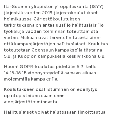
Itä-Suomen yliopiston ylioppilaskunta (ISYY)
järjestää vuoden 2019 järjestökoulutukset
helmikuussa. Järjestökoulutuksen
tarkoituksena on antaa uusille hallituslaisille
työkaluja vuoden toiminnan toteuttamista
varten. Mukaan ovat tervetulleita sekä aine-
että kampusjärjestöjen hallituslaiset. Koulutus
toteutetaan Joensuun kampuksella tiistaina
5.2. ja Kuopion kampuksella keskiviikkona 6.2.
Huom! GDPR-koulutus pidetään 5.2. kello
14.15-15.15 videoyhteydellä samaan aikaan
molemmilla kampuksilla.
Koulutukseen osallistuminen on edellytys
opintopisteiden saamiseen
ainejärjestötoiminnasta.
Hallituslaiset voivat halutessaan ilmoittautua