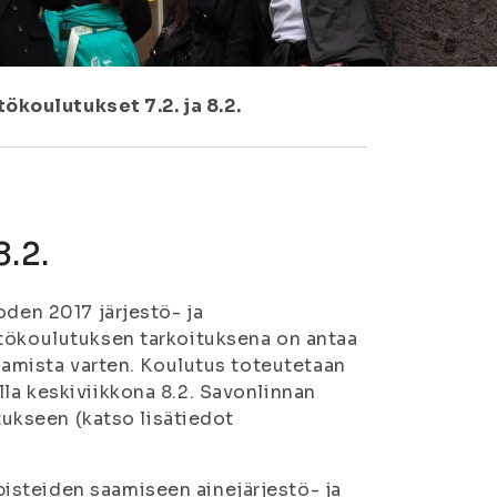
tökoulutukset 7.2. ja 8.2.
8.2.
oden 2017 järjestö- ja
stökoulutuksen tarkoituksena on antaa
ttamista varten. Koulutus toteutetaan
la keskiviikkona 8.2. Savonlinnan
utukseen (katso lisätiedot
isteiden saamiseen ainejärjestö- ja