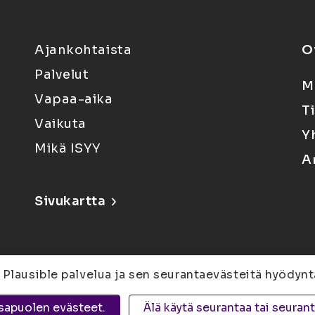
Ajankohtaista
O
Palvelut
M
Vapaa-aika
T
Vaikuta
Y
Mikä ISYY
A
Sivukartta
 Plausible palvelua ja sen seurantaevästeitä hyödynt
6, 80100 Joensuu |
Kuopio
Yliopistonranta 15,
sapuolen evästeet.
Älä käytä seurantaa tai seuran