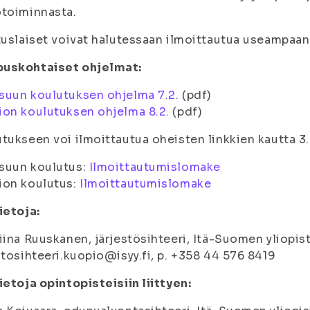
otoiminnasta.
tuslaiset voivat halutessaan ilmoittautua useampaan
uskohtaiset ohjelmat:
suun koulutuksen ohjelma 7.2.
(pdf)
on koulutuksen ohjelma 8.2.
(pdf)
tukseen voi ilmoittautua oheisten linkkien kautta 3
suun koulutus:
Ilmoittautumislomake
ion koulutus:
Ilmoittautumislomake
ietoja:
iina Ruuskanen, järjestösihteeri, Itä-Suomen yliopis
stosihteeri.kuopio@isyy.fi, p. +358 44 576 8419
ietoja opintopisteisiin liittyen: