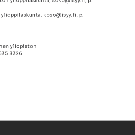
on ylioppilaskunta, soko@isyy.fi, p.
ylioppilaskunta, koso@isyy.fi, p.
:
men yliopiston
 535 3326