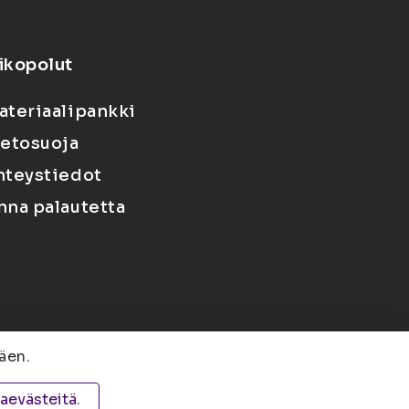
ikopolut
ateriaalipankki
ietosuoja
hteystiedot
nna palautetta
äen.
 PL 1627, 70211 Kuopio
taevästeitä.