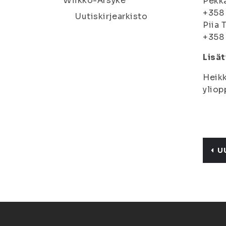
Wiikko-Ärsyke
Pekka
+358
Uutiskirjearkisto
Piia 
+358
Lisät
Heikk
yliop
U