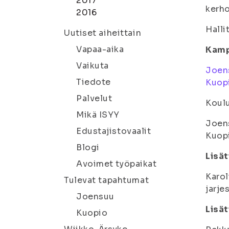
2017
kerh
2016
Halli
Uutiset aiheittain
Vapaa-aika
Kamp
Vaikuta
Joen
Tiedote
Kuopi
Palvelut
Koulu
Mikä ISYY
Joen
Edustajistovaalit
Kuop
Blogi
Lisät
Avoimet työpaikat
Karol
Tulevat tapahtumat
jarje
Joensuu
Lisät
Kuopio