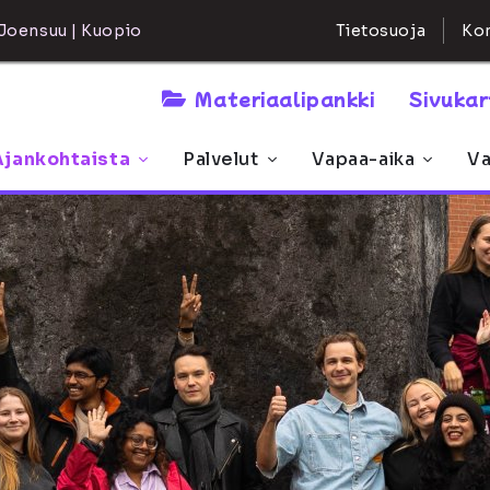
Kon
Joensuu | Kuopio
Tietosuoja
Materiaalipankki
Sivuka
Ajankohtaista
Palvelut
Vapaa-aika
Va