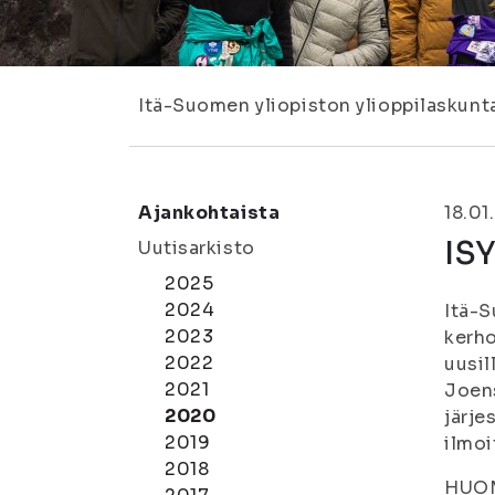
Itä-Suomen yliopiston ylioppilaskunt
Ajankohtaista
18.01
ISY
Uutisarkisto
2025
2024
Itä-S
2023
kerho
2022
uusil
2021
Joens
2020
järje
2019
ilmoi
2018
HUOM!