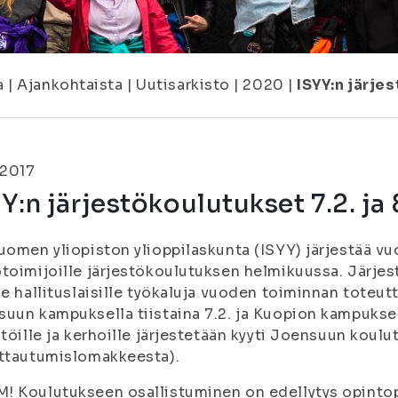
a
|
Ajankohtaista
|
Uutisarkisto
|
2020
|
ISYY:n järjes
.2017
Y:n järjestökoulutukset 7.2. ja 
uomen yliopiston ylioppilaskunta (ISYY) järjestää vu
toimijoille järjestökoulutuksen helmikuussa. Järje
le hallituslaisille työkaluja vuoden toiminnan toteu
uun kampuksella tiistaina 7.2. ja Kuopion kampuksel
stöille ja kerhoille järjestetään kyyti Joensuun koul
ttautumislomakkeesta).
 Koulutukseen osallistuminen on edellytys opintop