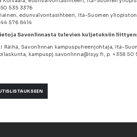
 Koivaara, edunvalvontasihteeri, Itä-Suomen yliopist
 50 535 3376
Tiainen, edunvalvontasihteeri, Itä-Suomen yliopiston 
 44 576 8414
ietoja Savonlinnasta tulevien kuljetuksiin liittyen
i Räihä, Savonlinnan kampuspuheenjohtaja, Itä-Suo
pilaskunta, kampuspj.savonlinna@isyy.fi, p. +358 50
UTISLISTAUKSEEN