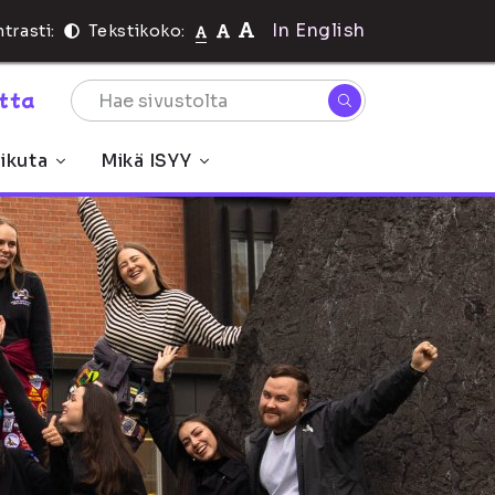
In English
trasti:
Tekstikoko:
rtta
ikuta
Mikä ISYY