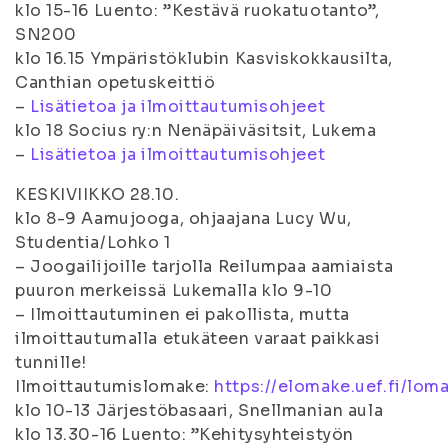
klo 15-16 Luento: ”Kestävä ruokatuotanto”,
SN200
klo 16.15 Ympäristöklubin Kasviskokkausilta,
Canthian opetuskeittiö
–
Lisätietoa ja ilmoittautumisohjeet
klo 18 Socius ry:n Nenäpäiväsitsit, Lukema
–
Lisätietoa ja ilmoittautumisohjeet
KESKIVIIKKO 28.10.
klo 8-9 Aamujooga, ohjaajana Lucy Wu,
Studentia/Lohko 1
– Joogailijoille tarjolla Reilumpaa aamiaista
puuron merkeissä Lukemalla klo 9-10
– Ilmoittautuminen ei pakollista, mutta
ilmoittautumalla etukäteen varaat paikkasi
tunnille!
Ilmoittautumislomake:
https://elomake.uef.fi/lo
klo 10-13 Järjestöbasaari, Snellmanian aula
klo 13.30-16 Luento: ”Kehitysyhteistyön