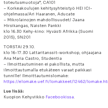
toteutusmuotoja”, CA101
– Korkeakoulujen kehitysyhteistyö HEI ICI-
ohjelmassa/Ari Haaranen, Aducate
– Mikrolainojen mahdollisuudet/ Jaana
Hirsikangas, Naisten Pankki
klo 16.30 Kehy-kino: Hyvästi Afrikka (Suomi
2015), SN201
TORSTAI 29.10.
klo 16-17.30 Lattaritanssit-workshop, ohjaajana
Ana Maria Castro, Studentia
– Ilmoittautuminen ei pakollista, mutta
ilmoittautumalla etukäteen varaat paikkasi
tunnille! Ilmoittautumislomake:
https://elomake.uef.fi/lomakkeet/12462/lomake.h
Lue lisää:
Kuopion Kehyviikko
Facebookissa
.