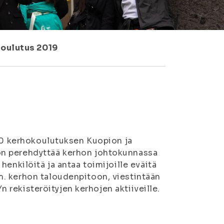
koulutus 2019
.00 kerhokoulutuksen Kuopion ja
on perehdyttää kerhon johtokunnassa
enkilöitä ja antaa toimijoille eväitä
. kerhon taloudenpitoon, viestintään
Yn rekisteröityjen kerhojen aktiiveille.