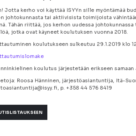
 Jotta kerho voi käyttää ISYYn sille myöntämää bud
n johtokunnasta tai aktiivisista toimijoista vähintä
nä. Tähän riittää, jos kerhon uudessa johtokunnassa t
löä, jotka ovat käyneet koulutuksen vuonna 2018.
ttautuminen koulutukseen sulkeutuu 29.1.2019 klo 1
ittautumislomake
nninkielinen koulutus järjestetään erikseen samaan 
ietoja: Roosa Hänninen, järjestöasiantuntija, Itä-Su
stoasiantuntija@isyy.fi, p. +358 44 576 8419
UTISLISTAUKSEEN