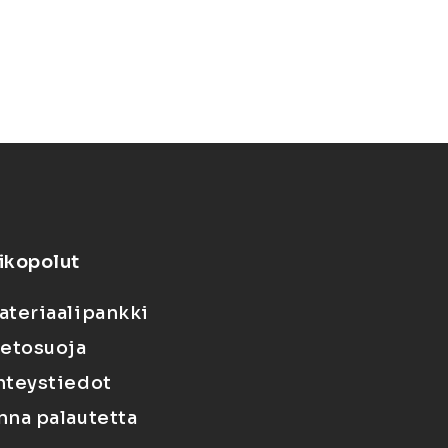
ikopolut
ateriaalipankki
ietosuoja
hteystiedot
nna palautetta