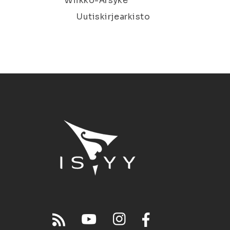
Wiikko-Ärsyke
Uutiskirjearkisto