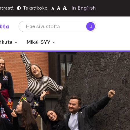
In English
trasti:
Tekstikoko:
rtta
ikuta
Mikä ISYY