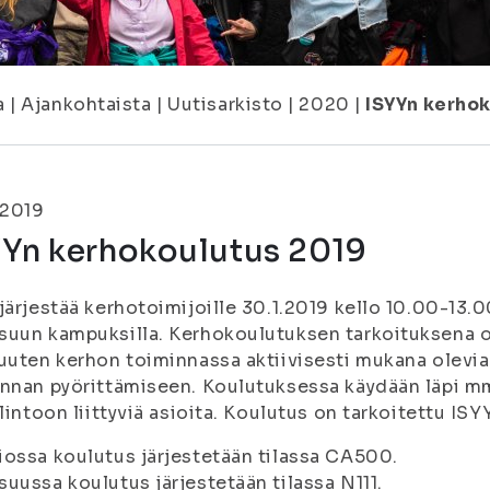
a
|
Ajankohtaista
|
Uutisarkisto
|
2020
|
ISYYn kerho
.2019
YYn kerhokoulutus 2019
järjestää kerhotoimijoille 30.1.2019 kello 10.00-13
uun kampuksilla. Kerhokoulutuksen tarkoituksena 
uuten kerhon toiminnassa aktiivisesti mukana olevia h
nnan pyörittämiseen. Koulutuksessa käydään läpi mm
llintoon liittyviä asioita. Koulutus on tarkoitettu ISY
ossa koulutus järjestetään tilassa CA500.
uussa koulutus järjestetään tilassa N111.