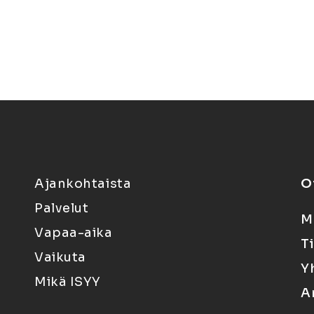
Ajankohtaista
O
Palvelut
M
Vapaa-aika
T
Vaikuta
Y
Mikä ISYY
A