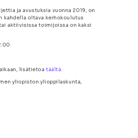
jettia ja avustuksia vuonna 2019, on
än kahdella oltava kerhokoulutus
ai aktiivisissa toimijoissa on kaksi
2.00.
aikaan, lisätietoa
täältä
.
omen yliopiston ylioppilaskunta,