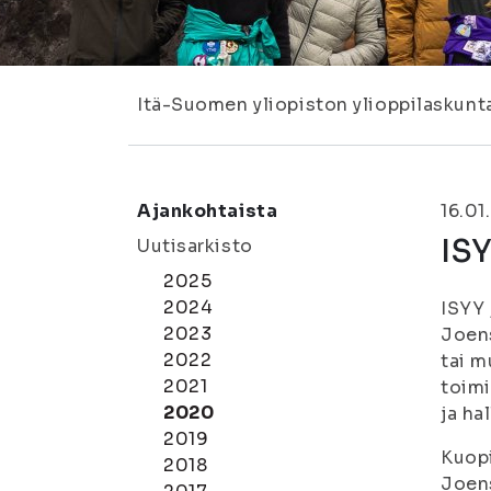
Itä-Suomen yliopiston ylioppilaskunt
Ajankohtaista
16.01
IS
Uutisarkisto
2025
2024
ISYY 
2023
Joens
2022
tai m
2021
toimi
2020
ja ha
2019
Kuopi
2018
Joens