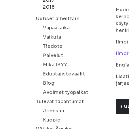
2017
2016
Huom!
kerho
Uutiset aiheittain
käyty
Vapaa-aika
henki
Vaikuta
Ilmoi
Tiedote
Ilmo
Palvelut
Mikä ISYY
Engla
Edustajistovaalit
Lisät
Blogi
jarje
Avoimet työpaikat
Tulevat tapahtumat
U
Joensuu
Kuopio