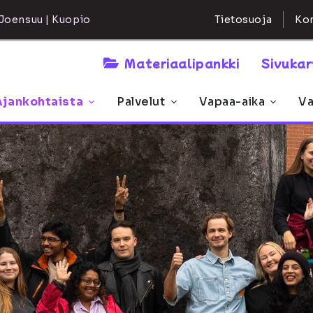
Kon
Joensuu | Kuopio
Tietosuoja
Materiaalipankki
Sivuka
Ajankohtaista
Palvelut
Vapaa-aika
Va