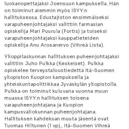
luokanopettajaksi Joensuun kampuksella. Hän
on toiminut aiemmin myös ISYY:n
hallituksessa. Edustajiston ensimmäiseksi
varapuheenjohtajaksi valittiin farmasian
opiskelija Mari Puurula (Fortis) ja toiseksi
varapuheenjohtajaksi kauppatieteiden
opiskelija Anu Arosanervo (Vihreä Lista).
Ylioppilaskunnan hallituksen puheenjohtajaksi
valittiin Juho Pulkka (Keskeiset). Pulkka
opiskelee terveystaloustiedettä Itä-Suomen
yliopiston Kuopion kampuksella ja
yhteiskuntapolitiikkaa Jyväskylän yliopistolla.
Pulkka on toiminut kuluvana vuonna muun
muassa ISYY:n hallituksen toisena
varapuheenjohtajana ja Kuopion
kampusvaliokunnan puheenjohtajana.
Hallituksen kahdeksan muuta jäsentä ovat
Tuomas Hiltunen (1 vpj., Itä-Suomen Vihreä