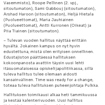
Vasemmisto), Roope Pellinen (2. vpj.,
sitoutumaton), Sami Gabbouj (sitoutumaton),
Arshad Haroon (sitoutumaton), Heljä Hietala
(Puolueettomat), Maria Jauhiainen
(Puolueettomat), Antti Kurronen (Oikeat) ja
Piia Tiainen (sitoutumaton).
– Tulevan vuoden hallitus näyttää erittäin
hyvältä. Jokainen kampus on nyt hyvin
edustettuna, mistä olen erityisen onnellinen.
Edustajiston päättäessä hallituksen
kokoonpanosta avattiin täysin uusi lehti
itäsuomalaisessa opiskelijapolitiikassa, sillä
tuleva hallitus tulee olemaan aidosti
kansainvälinen. Time was ready for a change,
toteaa tuleva hallituksen puheenjohtaja Pulkka.
Hallituksen toimikausi alkaa heti tammikuussa
ja kestää kalenterivuoden. Uusi hallitus