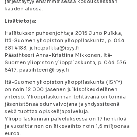
järjestäytyy ensimmäisessä kokouksessaan
kauden alussa.
Lisätietoja:
Hallituksen puheenjohtaja 2015 Juho Pulkka,
Itä-Suomen yliopiston ylioppilaskunta, p. 044
381 4183, juho.pulkka@isyy.fi
Pääsihteeri Anna-Kristiina Mikkonen, Itä-
Suomen yliopiston ylioppilaskunta, p. 044 576
8417, paasihteeri@isyy.fi
Itä-Suomen yliopiston ylioppilaskunta (ISYY)
on noin 12 000 jäsenen julkisoikeudellinen
yhteisö. Ylioppilaskunnan tehtävänä on toimia
jäsenistönsä edunvalvojana ja yhdyssiteenä
sekä tuottaa opiskelijapalveluja.
Ylioppilaskunnan palveluksessa on 17 henkilöä
ja vuosittainen on liikevaihto noin 1,5 miljoonaa
euroa.