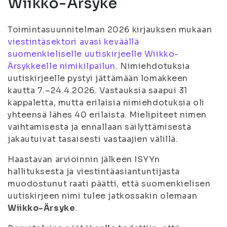
Wiikko-Ärsyke
Toimintasuunnitelman 2026 kirjauksen mukaan
viestintäsektori avasi keväällä
suomenkieliselle uutiskirjeelle Wiikko-
Ärsykkeelle nimikilpailun
. Nimiehdotuksia
uutiskirjeelle pystyi jättämään lomakkeen
kautta 7.–24.4.2026. Vastauksia saapui 31
kappaletta, mutta erilaisia nimiehdotuksia oli
yhteensä lähes 40 erilaista. Mielipiteet nimen
vaihtamisesta ja ennallaan säilyttämisestä
jakautuivat tasaisesti vastaajien välillä.
Haastavan arvioinnin jälkeen ISYYn
hallituksesta ja viestintäasiantuntijasta
muodostunut raati päätti, että suomenkielisen
uutiskirjeen nimi tulee jatkossakin olemaan
Wiikko-Ärsyke
.