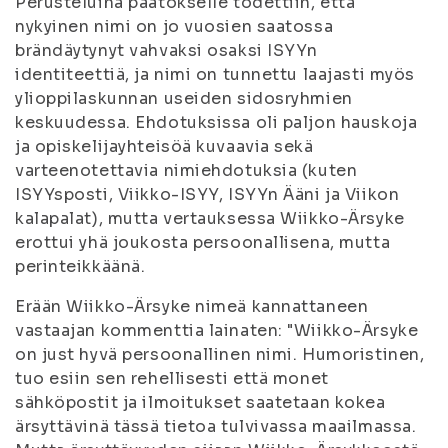
Perusteluina päätökselle todettiin, että
nykyinen nimi on jo vuosien saatossa
brändäytynyt vahvaksi osaksi ISYYn
identiteettiä, ja nimi on tunnettu laajasti myös
ylioppilaskunnan useiden sidosryhmien
keskuudessa. Ehdotuksissa oli paljon hauskoja
ja opiskelijayhteisöä kuvaavia sekä
varteenotettavia nimiehdotuksia (kuten
ISYYsposti, Viikko-ISYY, ISYYn Ääni ja Viikon
kalapalat), mutta vertauksessa Wiikko-Ärsyke
erottui yhä joukosta persoonallisena, mutta
perinteikkäänä.
Erään Wiikko-Ärsyke nimeä kannattaneen
vastaajan kommenttia lainaten: "
Wiikko-Ärsyke
on just hyvä persoonallinen nimi. Humoristinen,
tuo esiin sen rehellisesti että monet
sähköpostit ja ilmoitukset saatetaan kokea
ärsyttävinä tässä tietoa tulvivassa maailmassa.