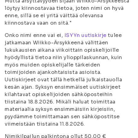
Mutta ärsyttävyyden sijaan Wiikko-Ärsykkeestä
löytyy kiinnostavaa tietoa, joten nimi on hyvä
enne, sillä se ei yritä väittää olevansa
kiinnostava vaan on sitä
."
Onko nimi enne vai ei,
ISYYn uutiskirje
tulee
jatkamaan Wiikko-Ärsykkeenä välittäen
lukukausien aikana viikoittain opiskelijoille
hyödyllistä tietoa niin ylioppilaskunnan, kuin
myös muiden opiskelijalle tärkeiden
toimijoiden ajankohtaisista asioista.
Uutiskirjeet ovat tällä hetkellä julkaistauolla
kesän ajan. Syksyn ensimmäiset uutiskirjeet
kilahtavat opiskelijoiden sähköposteihin
tiistaina 18.8.2026. Mikäli haluat toimittaa
materiaalia syksyn ensimmäisiin kirjeisiin,
pyydämme toimittamaan sen sähköpostitse
viimeistään tiistaina 11.8.2026.
Nimikilpailun palkintona ollut 50,00 €