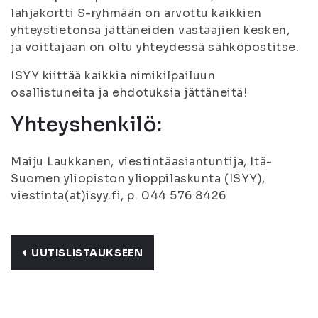
lahjakortti S-ryhmään on arvottu kaikkien
yhteystietonsa jättäneiden vastaajien kesken,
ja voittajaan on oltu yhteydessä sähköpostitse.
ISYY kiittää kaikkia nimikilpailuun
osallistuneita ja ehdotuksia jättäneitä!
Yhteyshenkilö:
Maiju Laukkanen, viestintäasiantuntija, Itä-
Suomen yliopiston ylioppilaskunta (ISYY),
viestinta(at)isyy.fi, p. 044 576 8426
UUTISLISTAUKSEEN