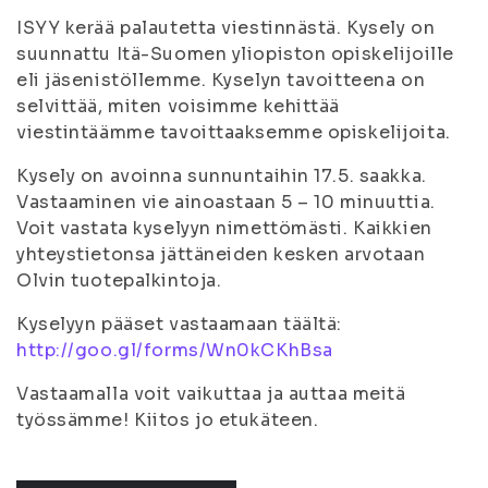
ISYY kerää palautetta viestinnästä. Kysely on
suunnattu Itä-Suomen yliopiston opiskelijoille
eli jäsenistöllemme. Kyselyn tavoitteena on
selvittää, miten voisimme kehittää
viestintäämme tavoittaaksemme opiskelijoita.
Kysely on avoinna sunnuntaihin 17.5. saakka.
Vastaaminen vie ainoastaan 5 – 10 minuuttia.
Voit vastata kyselyyn nimettömästi. Kaikkien
yhteystietonsa jättäneiden kesken arvotaan
Olvin tuotepalkintoja.
Kyselyyn pääset vastaamaan täältä:
http://goo.gl/forms/Wn0kCKhBsa
Vastaamalla voit vaikuttaa ja auttaa meitä
työssämme! Kiitos jo etukäteen.