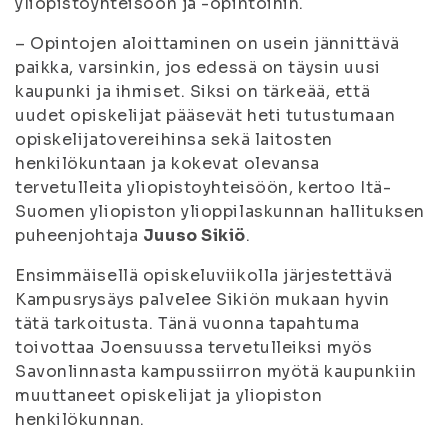
yliopistoyhteisöön ja -opintoihin.
– Opintojen aloittaminen on usein jännittävä
paikka, varsinkin, jos edessä on täysin uusi
kaupunki ja ihmiset. Siksi on tärkeää, että
uudet opiskelijat pääsevät heti tutustumaan
opiskelijatovereihinsa sekä laitosten
henkilökuntaan ja kokevat olevansa
tervetulleita yliopistoyhteisöön, kertoo Itä-
Suomen yliopiston ylioppilaskunnan hallituksen
puheenjohtaja
Juuso Sikiö
.
Ensimmäisellä opiskeluviikolla järjestettävä
Kampusrysäys palvelee Sikiön mukaan hyvin
tätä tarkoitusta. Tänä vuonna tapahtuma
toivottaa Joensuussa tervetulleiksi myös
Savonlinnasta kampussiirron myötä kaupunkiin
muuttaneet opiskelijat ja yliopiston
henkilökunnan.