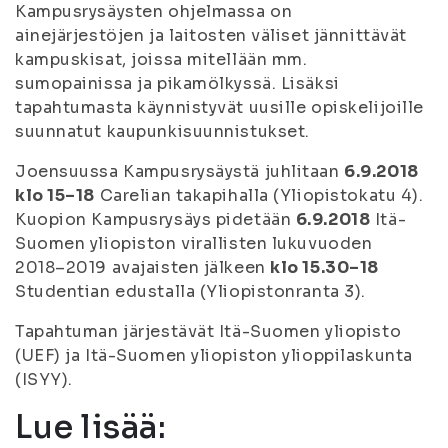
Kampusrysäysten ohjelmassa on
ainejärjestöjen ja laitosten väliset jännittävät
kampuskisat, joissa mitellään mm.
sumopainissa ja pikamölkyssä. Lisäksi
tapahtumasta käynnistyvät uusille opiskelijoille
suunnatut kaupunkisuunnistukset.
Joensuussa Kampusrysäystä juhlitaan
6.9.2018
klo 15–18
Carelian takapihalla (Yliopistokatu 4).
Kuopion Kampusrysäys pidetään
6.9.2018
Itä-
Suomen yliopiston virallisten lukuvuoden
2018–2019 avajaisten jälkeen
klo 15.30–18
Studentian edustalla (Yliopistonranta 3).
Tapahtuman järjestävät Itä-Suomen yliopisto
(UEF) ja Itä-Suomen yliopiston ylioppilaskunta
(ISYY).
Lue lisää: